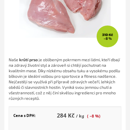
310 Kč
–8 %
Naše
krůtí prso
je oblíbeným pokrmem mezi lidmi, kteří dbají
na zdravý životní styl a zároveň si chtějí pochutnat na
kvalitním mase. Díky nízkému obsahu tuku a vysokému podílu
bílkovin je ideální volbou pro sportovce a fitness nadšence.
Nejčastěji se využívá při přípravě zdravých večeří, lehkých
obědů či slavnostních hostin. Vyniká svou jemnou chutí a
všestranností, což z něj činí skvělou ingredienci pro mnoho
různých receptů.
284 Kč
Cena s DPH:
/ kg
( –8 %)
Měr
cena