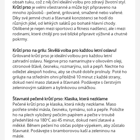
obsah tuku, což z něj činí ideální volbu pro zdravý životní styl.
Krůtí prso
je velmi všestranné a může být připraveno na
mnoho způsobů - pečené, grilované, smažené nebo vařené.
Díky své jemné chuti a šťavnaté konzistenci se hodí do
různých jídel, od lehkých salátů po bohaté hlavní chody.
Oblíbené je nejen mezi sportovci a fitness nadšenci, ale i mezi
rodinami, které chtějí pro své blízké připravit výživné a chutné
pokrmy.
Krůtí prso na grilu: Skvělá volba pro každou letní oslavu!
Grilované krůtí prso je ideální volbou pro každou letní
zahradní oslavu. Nejprve prso namarinujte v olivovém oleji,
citronové šťávě, česneku, rozmarýnu, soli a pepři. Nechte ho
odležet alespoň hodinu, aby se chutě dobře prolnuly. Poté ho
grilujte na středním ohni přibližně 10 minut z každé strany,
dokud není maso zlatavé a šťavnaté. Podávejte s čerstvým
zeleninovým salátem a bylinkovou omáčkou.
Šťavnaté pečené krůtí prso: Klasika, která nezklame
Pečené krůtí prso je klasika, která nikdy nezklame. Maso
potřete směsí másla, česneku, tymiánu, soli a pepře. Položte
ho na plech vyložený pečicím papírem a pečte v troubě
předehřáté na 180°C asi 45 minut, dokud není zlatavé a
měkké. Během pečení ho občas polijte výpekem, aby zůstalo
šťavnaté. Podávejte s bramborovou kaší a zeleninou na
másle.