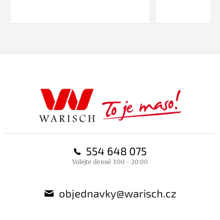
Z
á
p
a
t
í
554 648 075
Volejte denně 3:00 - 20:00
objednavky@warisch.cz