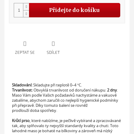
Přidejte do košíku
ZEPTAT SE
SDÍLET
Skladování:
Skladujte při teplotě 0–4 °C.
Trvanlivost:
Obvyklá trvanlivost od doručení nákupu:
2 dny
.
Maso Vám podle Vašich požadavků nachystáme a vakuově
zabalíme, abychom zaručili co nejlepší hygienické podmínky
při přepravě. Díky tomuto balení se rovněž
prodlouží doba spotřeby.
Krůtí prso
, které nabízíme, je pečlivě vybírané a zpracovávané
tak, aby splňovalo ty nejvyšší standardy kvality a chuti. Toto
lahodné maso je bohaté na bílkoviny a zároveň má nízký