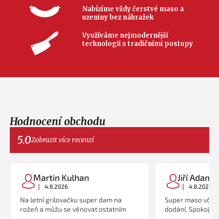
Nabízíme vždy čerstvé maso a
uzeniny bez náhražek
Využíváme nejmodernější
technologii s tradičními postupy
Hodnocení obchodu
5.0
Zobrazit více recenzí
Martin Kulhan
Jiří Adame
|
|
4.8.2026
4.8.2026
Na letní grilovačku super dam na
Super maso včetn
rožeň a můžu se věnovat ostatním
dodání. Spokojeno