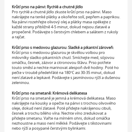
Krůtí prso na pánvi: Rychlé a chutné jídlo
Pro rychlé a chutné jídlo zkuste krůtí prso na pánvi. Maso
nakrájejte na tenké plátky a okořeňte solí, pepřem a paprikou.
Na pánvi rozehřejte olivový olej a plátky masa opékejte z
každé strany přibližně 4-5 minut, dokud nejsou zlatavé a
propečené. Podávejte s čerstvým chlebem a salátem z rukoly
a rajčat.
Krůtí prso s medovou glazurou: Sladké a pikantní zároveň:
Krůtí prso s medovou glazurou je skvělou volbou pro
milovníky sladko-pikantních chutí. Smíchejte med, sójovou
omáčku, česnek, zázvor a citronovou šťávu. Prso potřete
touto směsí a nechte marinovat alespoň dvě hodiny. Poté ho
pečte v troubě předehřáté na 180°C asi 30-35 minut, dokud
není zlatavé a lepkavé. Podávejte s jasmínovou rýží a dušenou
zeleninou.
Krůtí prso na smetaně: Krémová delikatesa
Krůtí prso na smetaně je jemná a krémová delikatesa. Maso
nakrájejte na kousky a opečte na pánvi s trochou olivového
oleje, dokud není zlatavé. Poté přidejte nakrájenou cibuli,
česnek a trochu bílého vína. Nechte víno zredukovat a
přidejte smetanu. Vařte na mírném ohni, dokud omáčka
nezhoustne a maso není měkké. Podávejte s těstovinami
nebo rýží a posypané čerstvými bylinkami.