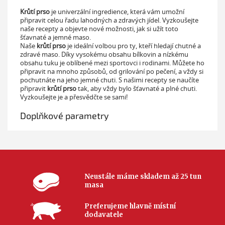
Krůtí prso
je univerzální ingredience, která vám umožní
připravit celou řadu lahodných a zdravých jídel. Vyzkoušejte
naše recepty a objevte nové možnosti, jak si užít toto
šťavnaté a jemné maso.
Naše
krůtí prso
je ideální volbou pro ty, kteří hledají chutné a
zdravé maso. Díky vysokému obsahu bílkovin a nízkému
obsahu tuku je oblíbené mezi sportovci i rodinami. Můžete ho
připravit na mnoho způsobů, od grilování po pečení, a vždy si
pochutnáte na jeho jemné chuti. S našimi recepty se naučíte
připravit
krůtí prso
tak, aby vždy bylo šťavnaté a plné chuti.
Vyzkoušejte je a přesvědčte se sami!
Doplňkové parametry
Neustále máme skladem až 25 tun
masa
Preferujeme hlavně místní
dodavatele