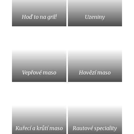
Hoď to na gril!
Uzeniny
Vepřové maso
Hovězí maso
Kuřecí a krůtí maso
Rautové speciality