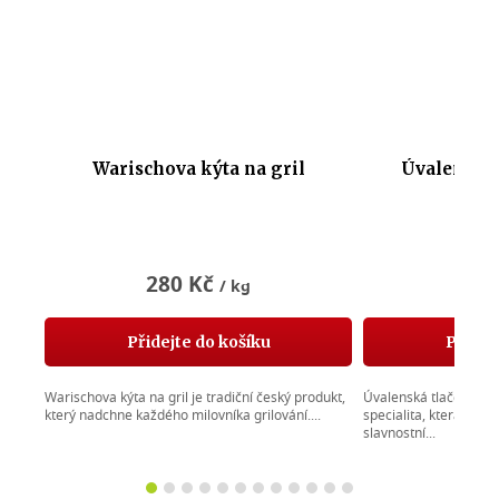
Warischova kýta na gril
Úvalenská 
Průměrné
Průměrné
hodnocení
hodnocení
280 Kč
16
/ kg
produktu
produktu
je
je
5,0
5,0
Přidejte do košíku
Přidej
z
z
5
5
Warischova kýta na gril je tradiční český produkt,
Úvalenská tlačenka svě
hvězdiček.
hvězdiček.
který nadchne každého milovníka grilování....
specialita, která nes
slavnostní...