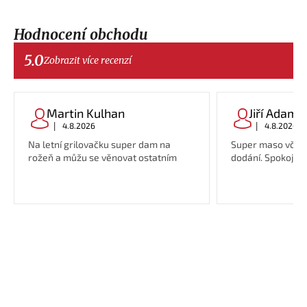
Hodnocení obchodu
5.0
Zobrazit více recenzí
Martin Kulhan
Jiří Adame
|
|
4.8.2026
4.8.2026
Na letní grilovačku super dam na
Super maso včetn
rožeň a můžu se věnovat ostatním
dodání. Spokojeno