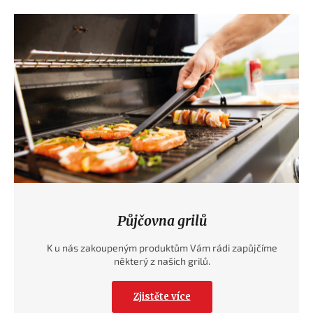
Půjčovna grilů
K u nás zakoupeným produktům Vám rádi zapůjčíme
některý z našich grilů.
Zjistěte více