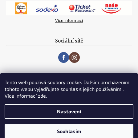
Více informací
Sociální sítě
Tento web používá soubory cookie. Dalším procházením
tohoto webu vyjadřujete souhlas s jejich používáním..
Více informací
zde
.
Vytvořil Shoptet
Nastavení
Copyright 2019 MASO V + W s.r.o. Všechna práva vyhrazena. |
Maso V + W, s.r.o., Červený dvůr 1128/33, 794 01 Krnov
IČ:
Souhlasím
61977713
DIČ: CZ61977713