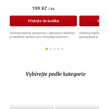
Průměrné
hodnocení
199 Kč
22
/ ks
produktu
je
5,0
Přidejte do košíku
Přidej
z
5
Dárkový balíček sestavený z vybraných delikates
Dárkový balíček sesta
hvězdiček.
je ideálním dárkem pro milovníky kvalitních...
pomazánek je perfekt
Vybírejte podle kategorie