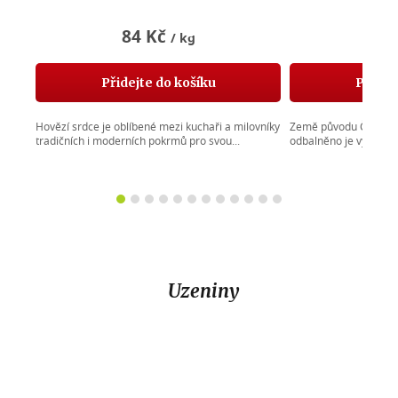
84 Kč
32
/ kg
Přidejte do košíku
Přidej
Hovězí srdce je oblíbené mezi kuchaři a milovníky
Země původu ČR Naše 
tradičních i moderních pokrmů pro svou...
odbalněno je vysoce k
Uzeniny