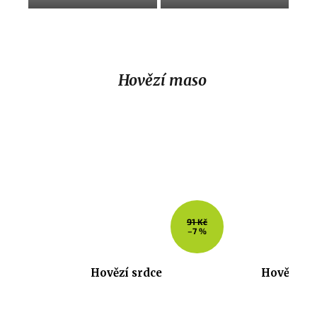
Hovězí maso
91 Kč
–7 %
Hovězí srdce
Hovězí hr
od