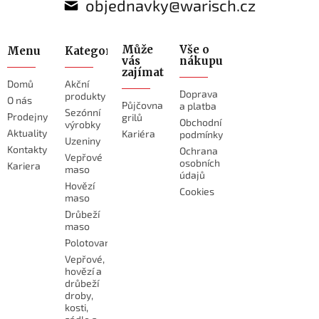
objednavky@warisch.cz
Může
Vše o
Menu
Kategorie
vás
nákupu
zajímat
Domů
Akční
Doprava
produkty
O nás
Půjčovna
a platba
Sezónní
Prodejny
grilů
Obchodní
výrobky
Aktuality
Kariéra
podmínky
Uzeniny
Kontakty
Ochrana
Vepřové
osobních
Kariera
maso
údajů
Hovězí
Cookies
maso
Drůbeží
maso
Polotovary
Vepřové,
hovězí a
drůbeží
droby,
kosti,