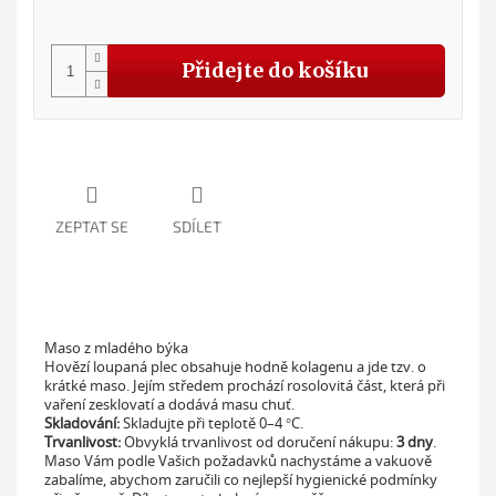
Měr
cena
Přidejte do košíku
ZEPTAT SE
SDÍLET
Maso z mladého býka
Hovězí loupaná plec obsahuje hodně kolagenu a jde tzv. o
krátké maso. Jejím středem prochází rosolovitá část, která při
vaření zesklovatí a dodává masu chuť.
Skladování:
Skladujte při teplotě 0–4 °C.
Trvanlivost:
Obvyklá trvanlivost od doručení nákupu:
3
dny
.
Maso Vám podle Vašich požadavků nachystáme a vakuově
zabalíme, abychom zaručili co nejlepší hygienické podmínky