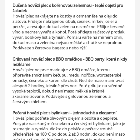
Dušená hovězí plec s kořenovou zeleninou - teplé objetí pro
žaludek
Hovězí plec nakrájejte na kostky a osmahněte na oleji do
zlatova. Přidejte nakrájenou cibuli, česnek, mrkev, celer a
petržel, a restujte, dokud zelenina nezměkne. Přilijte červené
víno a nechte vyvařit alkohol. Poté přidejte rajčatový protlak,
vývar, bobkový list a tymián. Pomalu vařte na mírném ohni,
dokud maso a zelenina nejsou měkké a chutě se neprolnou.
Podávejte s čerstvou bagetou nebo rýží.
Grilovaná hovězí plec s BBQ omáčkou - BBQ party, která nikdy
nezklame
Hovězí plec nejprve marinujte v BBQ omáčce, kterou
připravíte smícháním kečupu, medu, hořčice, worcesterské
omáčky, česneku a koření dle chuti. Nechte maso marinovat
alespoň 2 hodiny, ideálně přes noc. Poté grilujte na středně
vysoké teplotě, dokud není maso měkké a krásně
zkaramelizované. Podávejte s grilovanou zeleninou a
čerstvým chlebem.
Pečená hovězí plec s bylinkami - jednoduché a elegantní
Hovězí plec potřete olivovým olejem a osolte a opepřete.
Posypte nasekaným česnekem a čerstvými bylinkami, jako je
rozmarýn a tymián. Vložte do pekáče a pečte v troubě
předehřáté na 180°C po dobu 2 až 3 hodin, dokud není maso
měkké a šťavnaté. Podávejte s pečenými bramborami a