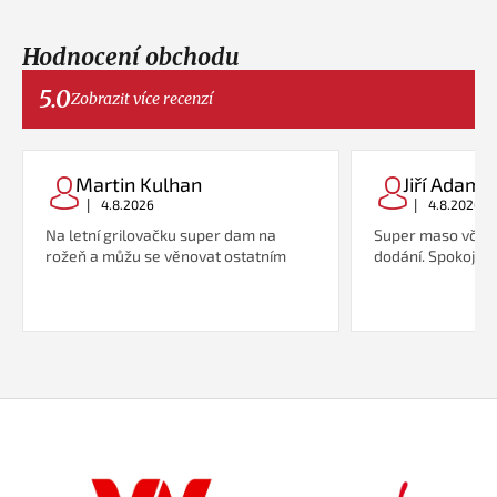
Hodnocení obchodu
5.0
Zobrazit více recenzí
Martin Kulhan
Jiří Adame
|
|
4.8.2026
4.8.2026
Na letní grilovačku super dam na
Super maso včetn
rožeň a můžu se věnovat ostatním
dodání. Spokojeno
Z
á
p
a