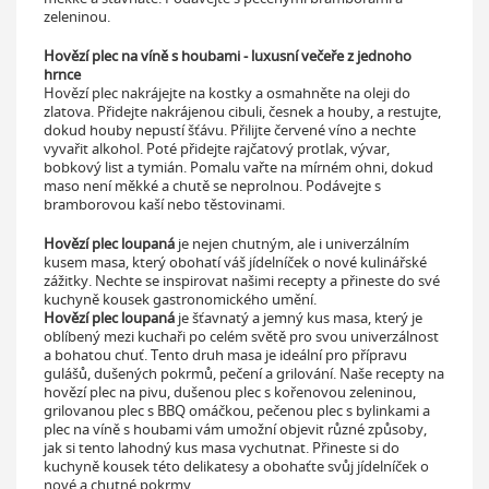
zeleninou.
Hovězí plec na víně s houbami - luxusní večeře z jednoho
hrnce
Hovězí plec nakrájejte na kostky a osmahněte na oleji do
zlatova. Přidejte nakrájenou cibuli, česnek a houby, a restujte,
dokud houby nepustí šťávu. Přilijte červené víno a nechte
vyvařit alkohol. Poté přidejte rajčatový protlak, vývar,
bobkový list a tymián. Pomalu vařte na mírném ohni, dokud
maso není měkké a chutě se neprolnou. Podávejte s
bramborovou kaší nebo těstovinami.
Hovězí plec loupaná
je nejen chutným, ale i univerzálním
kusem masa, který obohatí váš jídelníček o nové kulinářské
zážitky. Nechte se inspirovat našimi recepty a přineste do své
kuchyně kousek gastronomického umění.
Hovězí plec loupaná
je šťavnatý a jemný kus masa, který je
oblíbený mezi kuchaři po celém světě pro svou univerzálnost
a bohatou chuť. Tento druh masa je ideální pro přípravu
gulášů, dušených pokrmů, pečení a grilování. Naše recepty na
hovězí plec na pivu, dušenou plec s kořenovou zeleninou,
grilovanou plec s BBQ omáčkou, pečenou plec s bylinkami a
plec na víně s houbami vám umožní objevit různé způsoby,
jak si tento lahodný kus masa vychutnat. Přineste si do
kuchyně kousek této delikatesy a obohaťte svůj jídelníček o
nové a chutné pokrmy.