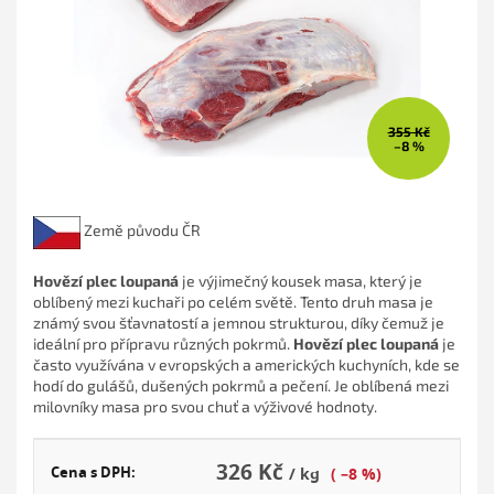
355 Kč
–8 %
Země původu ČR
Hovězí plec loupaná
je výjimečný kousek masa, který je
oblíbený mezi kuchaři po celém světě. Tento druh masa je
známý svou šťavnatostí a jemnou strukturou, díky čemuž je
ideální pro přípravu různých pokrmů.
Hovězí plec loupaná
je
často využívána v evropských a amerických kuchyních, kde se
hodí do gulášů, dušených pokrmů a pečení. Je oblíbená mezi
milovníky masa pro svou chuť a výživové hodnoty.
326 Kč
Cena s DPH:
/ kg
( –8 %)