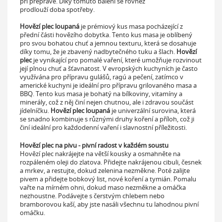
při přepravě. Díky tomuto balení se rovněž
prodlouží doba spotřeby.
Hovězí plec loupaná
je prémiový kus masa pocházející z
přední části hovězího dobytka. Tento kus masa je oblíbený
pro svou bohatou chuť a jemnou texturu, která se dosahuje
díky tomu, že je zbavený nadbytečného tuku a šlach.
Hovězí
plec
je vynikající pro pomalé vaření, které umožňuje rozvinout
její plnou chuť a šťavnatost. V evropských kuchyních je často
využívána pro přípravu gulášů, ragú a pečení, zatímco v
americké kuchyni je ideální pro přípravu grilovaného masa a
BBQ. Tento kus masa je bohatý na bílkoviny, vitamíny a
minerály, což z něj činí nejen chutnou, ale i zdravou součást
jídelníčku.
Hovězí plec loupaná
je univerzální surovina, která
se snadno kombinuje s různými druhy koření a příloh, což ji
činí ideální pro každodenní vaření i slavnostní příležitosti.
Hovězí plec na pivu - pivní radost v každém soustu
Hovězí plec nakrájejte na větší kousky a osmahněte na
rozpáleném oleji do zlatova. Přidejte nakrájenou cibuli, česnek
a mrkev, a restujte, dokud zelenina nezměkne. Poté zalijte
pivem a přidejte bobkový list, nové koření a tymián. Pomalu
vařte na mírném ohni, dokud maso nezměkne a omáčka
nezhoustne. Podávejte s čerstvým chlebem nebo
bramborovou kaší, aby jste nasáli všechnu tu lahodnou pivní
omáčku.