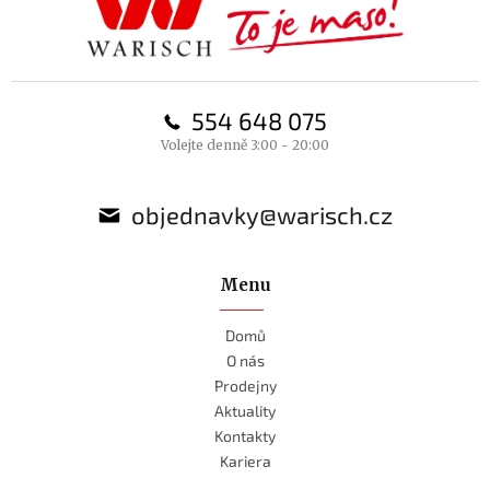
t
í
554 648 075
Volejte denně 3:00 - 20:00
objednavky@warisch.cz
Menu
Domů
O nás
Prodejny
Aktuality
Kontakty
Kariera