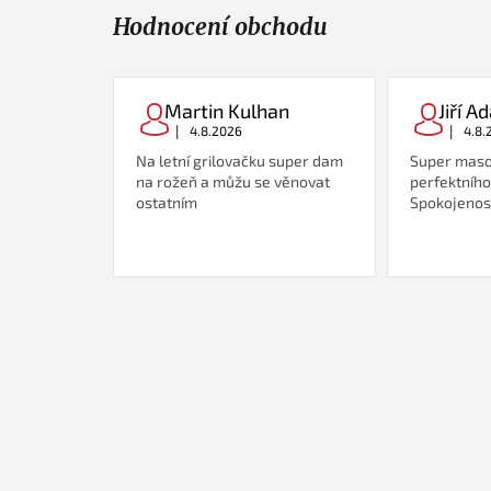
Hodnocení obchodu
Martin Kulhan
Jiří 
|
|
4.8.2026
4.8.
Na letní grilovačku super dam
Super maso
na rožeň a můžu se věnovat
perfektního
ostatním
Spokojenost