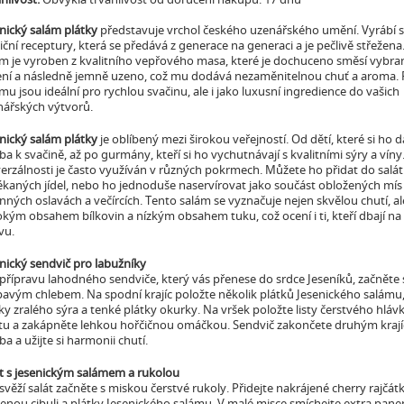
nický salám plátky
představuje vrchol českého uzenářského umění. Vyrábí s
iční receptury, která se předává z generace na generaci a je pečlivě střežena
m je vyroben z kvalitního vepřového masa, které je dochuceno směsí vybr
ení a následně jemně uzeno, což mu dodává nezaměnitelnou chuť a aroma. 
mu jsou ideální pro rychlou svačinu, ale i jako luxusní ingredience do vašich
nářských výtvorů.
nický salám plátky
je oblíbený mezi širokou veřejností. Od dětí, které si ho d
ba k svačině, až po gurmány, kteří si ho vychutnávají s kvalitními sýry a víny
erzálnosti je často využíván v různých pokrmech. Můžete ho přidat do salát
kaných jídel, nebo ho jednoduše naservírovat jako součást obložených mís
nných oslavách a večírcích. Tento salám se vyznačuje nejen skvělou chutí, al
kým obsahem bílkovin a nízkým obsahem tuku, což ocení i ti, kteří dbají n
vu.
nický sendvič pro labužníky
přípravu lahodného sendviče, který vás přenese do srdce Jeseníků, začněte
avým chlebem. Na spodní krajíc položte několik plátků Jesenického salámu,
ky zralého sýra a tenké plátky okurky. Na vršek položte listy čerstvého hlá
átu a zakápněte lehkou hořčičnou omáčkou. Sendvič zakončete druhým kraj
ba a užijte si harmonii chutí.
t s jesenickým salámem a rukolou
svěží salát začněte s miskou čerstvé rukoly. Přidejte nakrájené cherry rajčátk
enou cibuli a plátky Jesenického salámu. V malé misce smíchejte extra pan