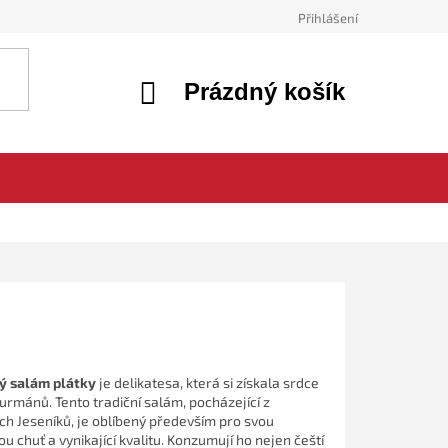
Přihlášení
NÁKUPNÍ
Prázdný košík
KOŠÍK
ý salám plátky
je delikatesa, která si získala srdce
rmánů. Tento tradiční salám, pocházející z
h Jeseníků, je oblíbený především pro svou
u chuť a vynikající kvalitu. Konzumují ho nejen čeští