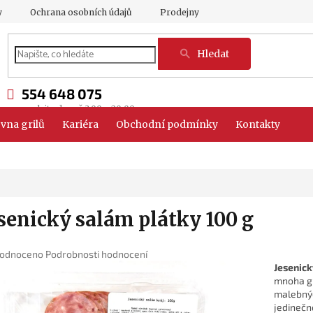
y
Ochrana osobních údajů
Prodejny
Hledat
554 648 075
vna grilů
Kariéra
Obchodní podmínky
Kontakty
senický salám plátky 100 g
ěrné
odnoceno
Podrobnosti hodnocení
ocení
Jesenick
uktu
mnoha gu
malebnýc
jedinečno