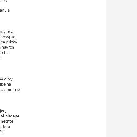
zánu a
myjte a
a posypte
jte plátky
a navrch
ších 5
i.
é olivy,
ubě na
 salámem je
jec,
oté přidejte
a nechte
horkou
ěd.