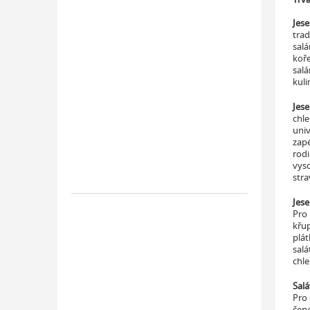
Jese
trad
salá
koř
salá
kuli
Jese
chle
univ
zapé
rodi
vyso
stra
Jese
Pro 
křup
plát
sal
chle
Salá
Pro 
červ