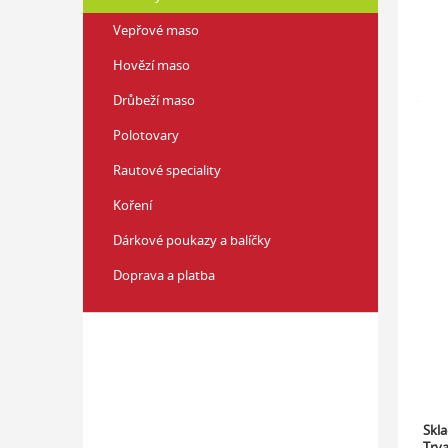
z
í
5
Vepřové maso
p
hvězd
a
Hovězí maso
n
Drůbeží maso
e
l
Polotovary
Rautové speciality
Koření
Dárkové poukazy a balíčky
Doprava a platba
Skl
Trva