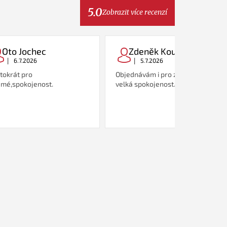
5.0
Zobrazit více recenzí
Oto Jochec
Zdeněk Koutný
|
|
6.7.2026
5.7.2026
tokrát pro
Objednávám i pro známé, zatím
mé,spokojenost.
velká spokojenost.