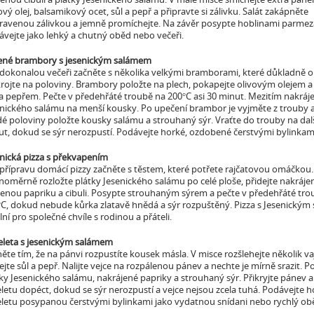
ový olej, balsamikový ocet, sůl a pepř a připravte si zálivku. Salát zakápněte
pravenou zálivkou a jemně promíchejte. Na závěr posypte hoblinami parme
vejte jako lehký a chutný oběd nebo večeři.
ené brambory s jesenickým salámem
dokonalou večeři začněte s několika velkými bramborami, které důkladně o
rojte na poloviny. Brambory položte na plech, pokapejte olivovým olejem 
 a pepřem. Pečte v předehřáté troubě na 200°C asi 30 minut. Mezitím nakráje
enického salámu na menší kousky. Po upečení brambor je vyjměte z trouby 
é poloviny položte kousky salámu a strouhaný sýr. Vraťte do trouby na dal
t, dokud se sýr nerozpustí. Podávejte horké, ozdobené čerstvými bylinkam
nická pizza s překvapením
přípravu domácí pizzy začněte s těstem, které potřete rajčatovou omáčkou.
oměrně rozložte plátky Jesenického salámu po celé ploše, přidejte nakrájen
enou papriku a cibuli. Posypte strouhaným sýrem a pečte v předehřáté tro
C, dokud nebude kůrka zlatavě hnědá a sýr rozpuštěný. Pizza s Jesenickým
lní pro společné chvíle s rodinou a přáteli.
leta s jesenickým salámem
ěte tím, že na pánvi rozpustíte kousek másla. V misce rozšlehejte několik va
ejte sůl a pepř. Nalijte vejce na rozpálenou pánev a nechte je mírně srazit. P
ky Jesenického salámu, nakrájené papriky a strouhaný sýr. Přikryjte pánev 
etu dopéct, dokud se sýr nerozpustí a vejce nejsou zcela tuhá. Podávejte 
letu posypanou čerstvými bylinkami jako vydatnou snídani nebo rychlý ob