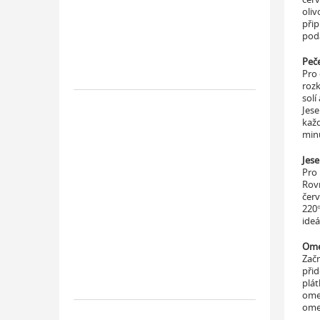
oliv
při
podá
Peč
Pro 
rozk
solí
Jes
každ
minu
Jese
Pro 
Rovn
červ
220°
ideá
Ome
Začn
přid
plát
omel
ome