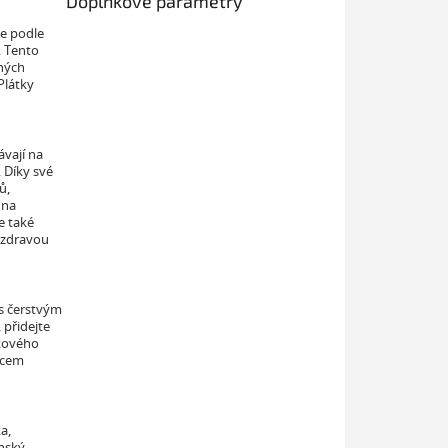
Doplňkové parametry
e podle
. Tento
aných
Plátky
ávají na
. Díky své
ů,
 na
e také
a zdravou
 s čerstvým
 přidejte
vkového
ícem
a,
enský