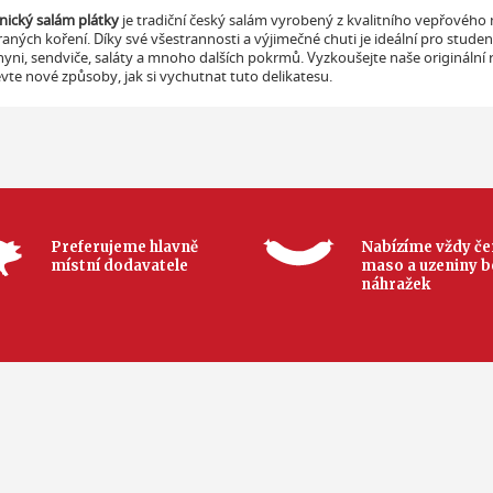
nický salám plátky
je tradiční český salám vyrobený z kvalitního vepřového
aných koření. Díky své všestrannosti a výjimečné chuti je ideální pro stude
yni, sendviče, saláty a mnoho dalších pokrmů. Vyzkoušejte naše originální 
vte nové způsoby, jak si vychutnat tuto delikatesu.
Preferujeme hlavně
Nabízíme vždy če
místní dodavatele
maso a uzeniny b
náhražek