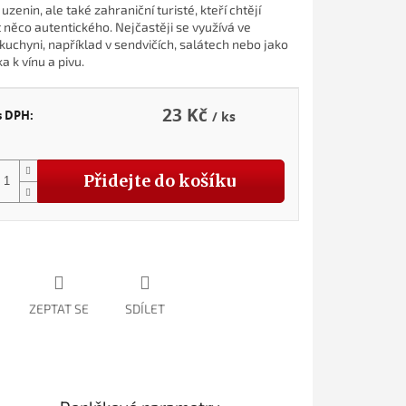
 uzenin, ale také zahraniční turisté, kteří chtějí
 něco autentického. Nejčastěji se využívá ve
kuchyni, například v sendvičích, salátech nebo jako
 k vínu a pivu.
23 Kč
s DPH:
/ ks
Přidejte do košíku
ZEPTAT SE
SDÍLET