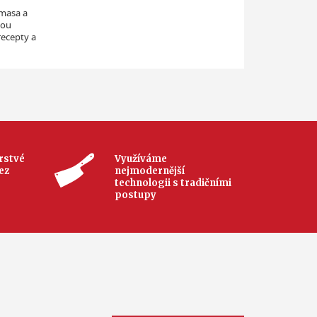
 masa a
nou
recepty a
rstvé
Využíváme
ez
nejmodernější
technologii s tradičními
postupy