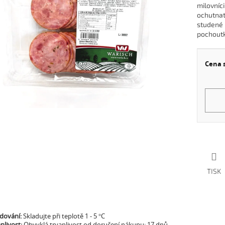
milovníci
ochutnat
iček.
studené 
pochoutka
Cena 
Měrná
cena:
TISK
adování:
Skladujte při teplotě
1 - 5 °C
nlivost:
Obvyklá trvanlivost od doručení nákupu:
17 dnů