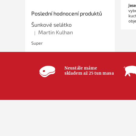
Jese
vybr
Poslední hodnocení produktů
kuch
obje
Šunkové selátko
Martin Kulhan
|
Hodnocení produktu je 5 z 5 hvězdiček.
Super
Neustále máme
skladem až 25 tun masa