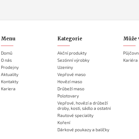
Menu
Kategorie
Může 
Domů
Akční produkty
Půjčovn
O nás
Sezónní výrobky
Kariéra
Prodejny
Uzeniny
Aktuality
Vepřové maso
Kontakty
Hovězí maso
Kariera
Drůbeží maso
Polotovary
Vepřové, hovězí a drůbeží
droby, kosti, sádlo a ostatní
Rautové speciality
Koření
Dárkové poukazy a balíčky