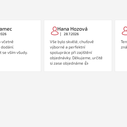
Adamec
Hana Hozová
|
2026
28.7.2026
 včetně
Vše bylo skvělé, chuťově
Ten
 dodání.
výborné a perfektní
zná
 se vším všudy.
spolupráce při zajištění
objednávky. Děkujeme, určitě
si zase objednáme 👍