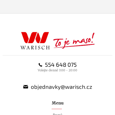
Z
á
p
a
t
í
554 648 075
Volejte denně 3:00 - 20:00
objednavky@warisch.cz
Menu
Domů