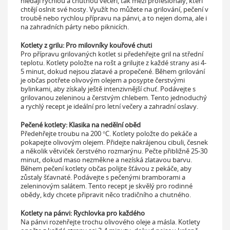
hledají rychlou a chutnou večeři, tak mezi profesionály, kteří
chtějí oslnit své hosty. Využít ho můžete na grilování, pečení v
troubě nebo rychlou přípravu na pánvi, a to nejen doma, ale i
na zahradních párty nebo piknicích.
Kotlety z grilu: Pro milovníky kouřové chuti
Pro přípravu grilovaných kotlet si předehřejte gril na střední
teplotu. Kotlety položte na rošt a grilujte z každé strany asi 4-
5 minut, dokud nejsou zlatavé a propečené. Během grilování
je občas potřete olivovým olejem a posypte čerstvými
bylinkami, aby získaly ještě intenzivnější chuť. Podávejte s
grilovanou zeleninou a čerstvým chlebem. Tento jednoduchý
a rychlý recept je ideální pro letní večery a zahradní oslavy.
Pečené kotlety: Klasika na nedělní oběd
Předehřejte troubu na 200 °C. Kotlety položte do pekáče a
pokapejte olivovým olejem. Přidejte nakrájenou cibuli, česnek
a několik větviček čerstvého rozmarýnu. Pečte přibližně 25-30
minut, dokud maso nezměkne a nezíská zlatavou barvu.
Během pečení kotlety občas polijte šťávou z pekáče, aby
zůstaly šťavnaté. Podávejte s pečenými bramborami a
zeleninovým salátem. Tento recept je skvělý pro rodinné
obědy, kdy chcete připravit něco tradičního a chutného.
Kotlety na pánvi: Rychlovka pro každého
Na pánvi rozehřejte trochu olivového oleje a másla. Kotlety