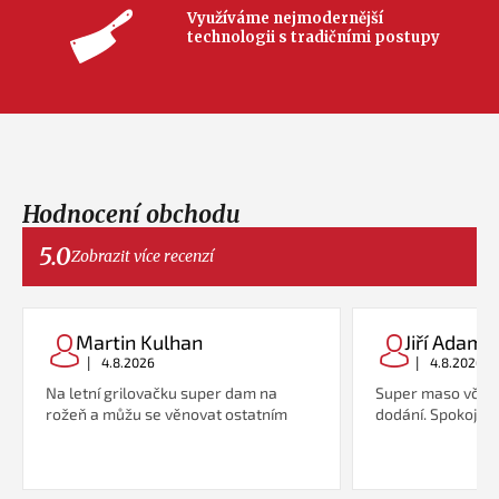
Využíváme nejmodernější
technologii s tradičními postupy
Hodnocení obchodu
5.0
Zobrazit více recenzí
Martin Kulhan
Jiří Adame
|
|
4.8.2026
4.8.2026
Na letní grilovačku super dam na
Super maso včetn
rožeň a můžu se věnovat ostatním
dodání. Spokojeno