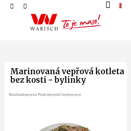
Přejít
NÁK
na
KOŠ
obsah
Marinovaná vepřová kotleta
bez kosti - bylinky
Průměrné
Neohodnoceno
Podrobnosti hodnocení
hodnocení
produktu
je
0,0
z
5