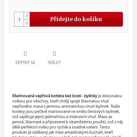
Měr
cena
Přidejte do košíku
ZEPTAT SE
SDÍLET
Marinovaná vepřová kotleta bez kosti - bylinky
je dokonalou
volbou pro všechny, kteří chtějí spojit šťavnatou chuť
vepřového masa s jemnou aromatickou chutí bylinek. Naše
kotlety jsou pečlivě marinované ve směsi čerstvých bylinek,
což zajišťuje jejich jedinečnou a intenzivní chuť. Maso je
jemné, šťavnaté a připravené k okamžitému použití, což z něj
dělá perfektní volbu pro rychlé a snadné vaření. Tento
produkt je oblíbený jak mezi amatérskými kuchaři, kteří