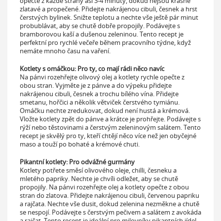
opečte z každé strany asi 3-4 minuty, dokud nejsou krásně
zlatavé a propečené. Přidejte nakrájenou cibuli, česnek a hrst
čerstvých bylinek. Snižte teplotu a nechte vše ještě pár minut
probublávat, aby se chutě dobře propojily. Podávejte s
bramborovou kaší a dušenou zeleninou. Tento recept je
perfektní pro rychlé večeře během pracovního týdne, když
nemáte mnoho času na vaření.
Kotlety s omáčkou: Pro ty, co mají rádi něco navíc
Na pánvi rozehřejte olivový olej a kotlety rychle opečte z
obou stran. Vyjměte je z pánve a do výpeku přidejte
nakrájenou cibuli, česnek a trochu bílého vína. Přidejte
smetanu, hořčici a několik větviček čerstvého tymiánu.
Omáčku nechte zredukovat, dokud není hustá a krémová.
Vložte kotlety zpět do pánve a krátce je prohřejte. Podávejte s
rýží nebo těstovinami a čerstvým zeleninovým salátem. Tento
recept je skvělý pro ty, kteří chtějí něco více než jen obyčejné
maso a touží po bohaté a krémové chuti.
Pikantní kotlety: Pro odvážné gurmány
Kotlety potřete směsí olivového oleje, chilli, česneku a
mletého papriky. Nechte je chvíli odležet, aby se chutě
propojily. Na pánvi rozehřejte olej a kotlety opečte z obou
stran do zlatova. Přidejte nakrájenou cibuli, červenou papriku
a rajčata. Nechte vše dusit, dokud zelenina nezměkne a chutě
se nespojí. Podávejte s čerstvým pečivem a salátem z avokáda
a rajčat. Tento recept je ideální pro milovníky pikantních jídel,