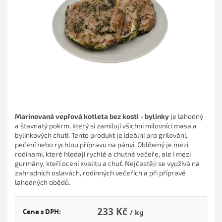
hvězdiček.
Marinovaná vepřová kotleta bez kosti - bylinky
je lahodný
a šťavnatý pokrm, který si zamilují všichni milovníci masa a
bylinkových chutí. Tento produkt je ideální pro grilování,
pečení nebo rychlou přípravu na pánvi. Oblíbený je mezi
rodinami, které hledají rychlé a chutné večeře, ale i mezi
gurmány, kteří ocení kvalitu a chuť. Nejčastěji se využívá na
zahradních oslavách, rodinných večeřích a při přípravě
lahodných obědů.
233 Kč
Cena s DPH:
/ kg