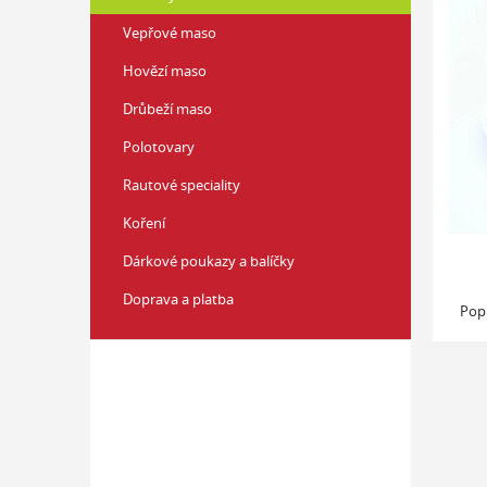
z
í
5
Vepřové maso
p
hvězd
a
Hovězí maso
n
Drůbeží maso
e
l
Polotovary
Rautové speciality
Koření
Dárkové poukazy a balíčky
Doprava a platba
Pop