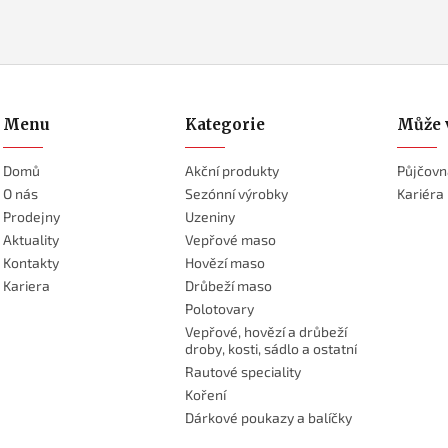
Menu
Kategorie
Může 
Domů
Akční produkty
Půjčovn
O nás
Sezónní výrobky
Kariéra
Prodejny
Uzeniny
Aktuality
Vepřové maso
Kontakty
Hovězí maso
Kariera
Drůbeží maso
Polotovary
Vepřové, hovězí a drůbeží
droby, kosti, sádlo a ostatní
Rautové speciality
Koření
Dárkové poukazy a balíčky