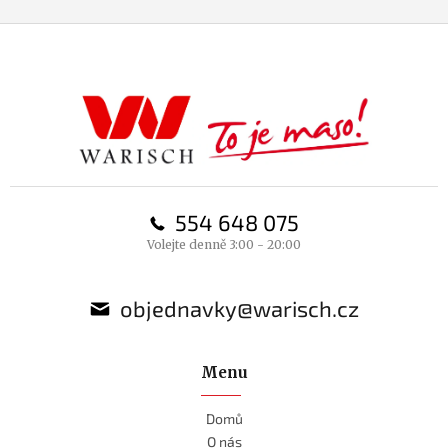
Z
á
p
a
t
í
554 648 075
Volejte denně 3:00 - 20:00
objednavky@warisch.cz
Menu
Domů
O nás