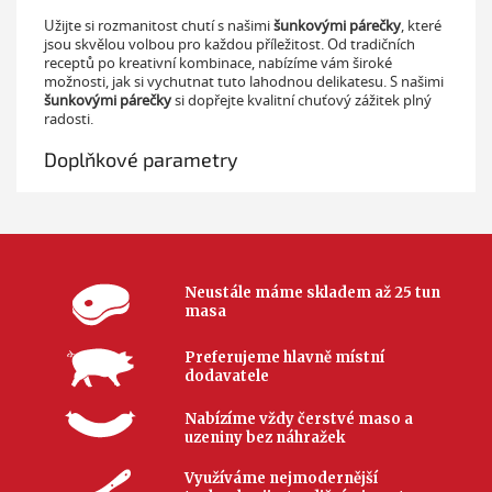
Užijte si rozmanitost chutí s našimi
šunkovými párečky
, které
jsou skvělou volbou pro každou příležitost. Od tradičních
receptů po kreativní kombinace, nabízíme vám široké
možnosti, jak si vychutnat tuto lahodnou delikatesu. S našimi
šunkovými párečky
si dopřejte kvalitní chuťový zážitek plný
radosti.
Doplňkové parametry
Neustále máme skladem až 25 tun
masa
Preferujeme hlavně místní
dodavatele
Nabízíme vždy čerstvé maso a
uzeniny bez náhražek
Využíváme nejmodernější