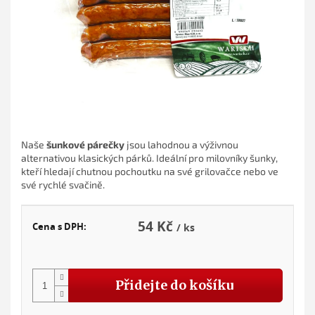
Naše
šunkové párečky
jsou lahodnou a výživnou
alternativou klasických párků. Ideální pro milovníky šunky,
kteří hledají chutnou pochoutku na své grilovačce nebo ve
své rychlé svačině.
54 Kč
Cena s DPH:
/ ks
Měr
cena
Přidejte do košíku