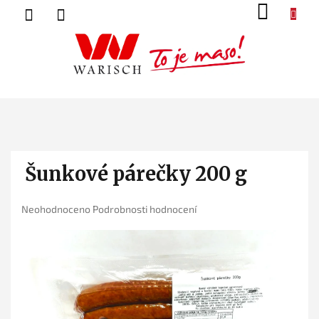
Přejít
NÁK
na
KOŠ
obsah
Šunkové párečky 200 g
Průměrné
Neohodnoceno
Podrobnosti hodnocení
hodnocení
produktu
je
0,0
z
5
hvězdiček.