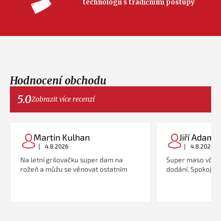
technologii s tradičními postupy
Hodnocení obchodu
5.0
Zobrazit více recenzí
Martin Kulhan
Jiří Adame
|
|
4.8.2026
4.8.2026
Na letní grilovačku super dam na
Super maso včetn
rožeň a můžu se věnovat ostatním
dodání. Spokojeno