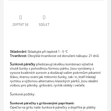
ZEPTAT SE
SDÍLET
Skladování:
Skladujte při teplotě
1 - 5 °C
Trvanlivost:
Obvyklá trvanlivost od doručení nákupu:
21 dnů
Šunkové párečky
představují skvělou kombinaci výtečné
chutě šunky s pohodlnou formou párku. Jsou vyrobeny z
vysoce kvalitních surovin a dodávají vašim pokrmům pikantní
šťávu, kterou ocení jak milovníci šunky, tak i ti, kteří hledají
rychlou a výživnou alternativu klasických párků. Jsou ideální
volbou pro pikniky, grilování, rychlé obědy i večeře.
Šunkové požitky:
Šunkové párečky s grilovanými paprikami:
Opečte na grilu naše šunkové párečky a doplňte je plátky