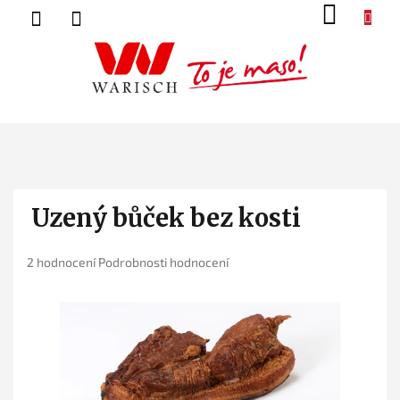
Přejít
NÁK
na
KOŠ
obsah
Uzený bůček bez kosti
Průměrné
2 hodnocení
Podrobnosti hodnocení
hodnocení
produktu
je
5,0
z
5
hvězdiček.