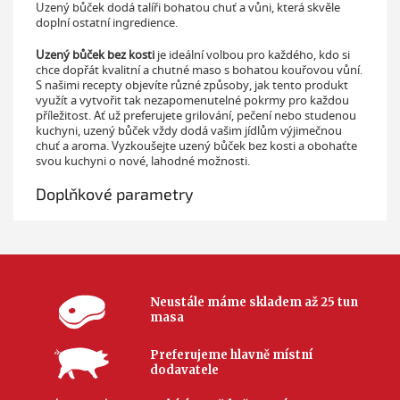
Uzený bůček dodá talíři bohatou chuť a vůni, která skvěle
doplní ostatní ingredience.
Uzený bůček bez kosti
je ideální volbou pro každého, kdo si
chce dopřát kvalitní a chutné maso s bohatou kouřovou vůní.
S našimi recepty objevíte různé způsoby, jak tento produkt
využít a vytvořit tak nezapomenutelné pokrmy pro každou
příležitost. Ať už preferujete grilování, pečení nebo studenou
kuchyni, uzený bůček vždy dodá vašim jídlům výjimečnou
chuť a aroma. Vyzkoušejte uzený bůček bez kosti a obohaťte
svou kuchyni o nové, lahodné možnosti.
Doplňkové parametry
Neustále máme skladem až 25 tun
masa
Preferujeme hlavně místní
dodavatele