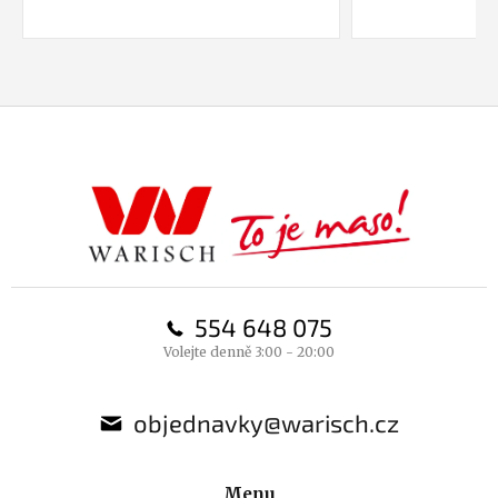
Z
á
p
a
t
í
554 648 075
Volejte denně 3:00 - 20:00
objednavky@warisch.cz
Menu