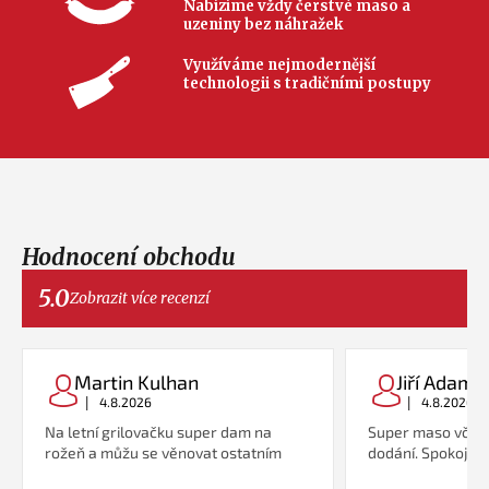
Nabízíme vždy čerstvé maso a
uzeniny bez náhražek
Využíváme nejmodernější
technologii s tradičními postupy
Hodnocení obchodu
5.0
Zobrazit více recenzí
Martin Kulhan
Jiří Adame
|
|
4.8.2026
4.8.2026
Na letní grilovačku super dam na
Super maso včetn
rožeň a můžu se věnovat ostatním
dodání. Spokojeno