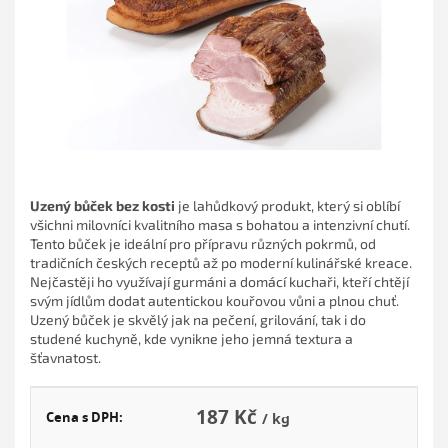
Uzený bůček bez kosti
je lahůdkový produkt, který si oblíbí
všichni milovníci kvalitního masa s bohatou a intenzivní chutí.
Tento bůček je ideální pro přípravu různých pokrmů, od
tradičních českých receptů až po moderní kulinářské kreace.
Nejčastěji ho využívají gurmáni a domácí kuchaři, kteří chtějí
svým jídlům dodat autentickou kouřovou vůni a plnou chuť.
Uzený bůček je skvělý jak na pečení, grilování, tak i do
studené kuchyně, kde vynikne jeho jemná textura a
šťavnatost.
187 Kč
Cena s DPH:
/ kg
Měr