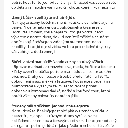
petrželkou. Tento jednoduchý a rychlý recept vás zavede zpět
do dětství a nabídne vám tradiční chutě, které nikdy neomrzí.
Uzený bůček v zelí: Syté a chutné jídlo
Nakrájejte uzený bůček na menší kousky a osmahněte je na
pánvi. Přidejte nakrájenou cibuli, česnek a kysané zelí.
Dochuťte kmínem, solí a pepřem. Podlijte vodou nebo
vývarem a nechte dusit, dokud není zelí měkké a chutě se
dobře spojí. Podávejte s vařenými bramborami nebo
knedlíky. Toto jídlo je skvělou volbou pro chladné dny, kdy
vás zahřeje a dodá energii.
Bůček v pivní marinádě: Neodolatelný chuťový zážitek
Připravte marinádu z tmavého piva, medu, hořčice a česneku.
Plátky uzeného bůčku potřete marinádou a nechte odležet
přes noc. Druhý den pečte v troubě předehřáté na 180 °C,
dokud není maso měkké a křupavé. Podávejte s pečenými
bramborami a kysaným zelím. Tento recept přináší
dokonalou kombinaci sladké, hořké a kouřové chuti, která
potěší všechny milovníky dobrého jídla.
Studený talíř s bůčkem: Jednoduchá elegance
Na studený talíř nakrájejte tenké plátky uzeného bůčku a
naaranžujte je spolu s různými druhy sýrů, olivami,
nakládanou zeleninou a čerstvým pečivem. Tento jednoduchý
a elegantní pokrm je ideální jako předkrm nebo lehká večeře.