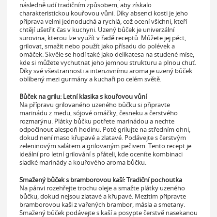
následně udí tradičním způsobem, aby získalo
charakteristickou kouřovou vůni. Díky absenci kosti je jeho
příprava velmi jednoduchá a rychlá, což ocení všichni, kteří
chtějí ušetřit čas v kuchyni. Uzený bůček je univerzální
surovina, kterou lze využít v řadě receptů. Můžete jej péct,
grilovat, smažit nebo použít jako přísadu do polévek a
omáček. Skvěle se hodí také jako delikatesa na studené míse,
kde si můžete vychutnat jeho jemnou strukturu a plnou chuť.
Díky své všestrannosti a intenzivnímu aroma je uzený bůček
oblíbený mezi gurmány a kuchaři po celém světě.
Bůček na grilu: Letní klasika s kouřovou vůní
Na přípravu grilovaného uzeného bůčku si připravte
marinádu z medu, sójové omáčky, česneku a čerstvého
rozmarýnu. Plátky bůčku potřete marinádou a nechte
odpočinout alespoň hodinu. Poté grilujte na středním ohni,
dokud není maso křupavé a zlatavé. Podávejte s čerstvým
zeleninovým salátem a grilovaným pečivem. Tento recept je
ideální pro letní grilování s přáteli, kde oceníte kombinaci
sladké marinády a kouřového aroma bůčku.
Smažený bůček s bramborovou kaší: Tradiční pochoutka
Na pánvi rozehřejte trochu oleje a smažte plátky uzeného
bůčku, dokud nejsou zlatavé a křupavé. Mezitím připravte
bramborovou kaši z vařených brambor, másla a smetany.
Smažený bůček podávejte s kaší a posypte čerstvě nasekanou