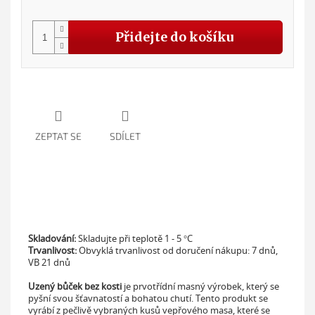
cena
Přidejte do košíku
ZEPTAT SE
SDÍLET
Skladování:
Skladujte při teplotě
1 - 5 °C
Trvanlivost:
Obvyklá trvanlivost od doručení nákupu:
7 dnů,
VB 21 dnů
Uzený bůček bez kosti
je prvotřídní masný výrobek, který se
pyšní svou šťavnatostí a bohatou chutí. Tento produkt se
vyrábí z pečlivě vybraných kusů vepřového masa, které se