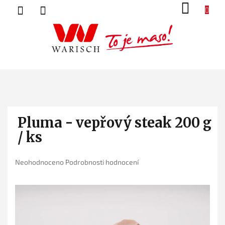
Přejít
NÁK
na
KOŠ
obsah
Pluma - vepřový steak 200 g
/ ks
Průměrné
Neohodnoceno
Podrobnosti hodnocení
hodnocení
produktu
je
0,0
z
5