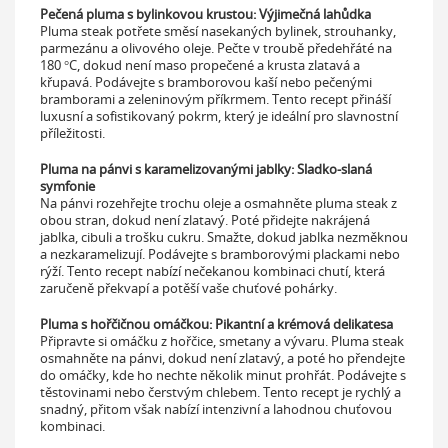
Pečená pluma s bylinkovou krustou: Výjimečná lahůdka
Pluma steak potřete směsí nasekaných bylinek, strouhanky,
parmezánu a olivového oleje. Pečte v troubě předehřáté na
180 °C, dokud není maso propečené a krusta zlatavá a
křupavá. Podávejte s bramborovou kaší nebo pečenými
bramborami a zeleninovým příkrmem. Tento recept přináší
luxusní a sofistikovaný pokrm, který je ideální pro slavnostní
příležitosti.
Pluma na pánvi s karamelizovanými jablky: Sladko-slaná
symfonie
Na pánvi rozehřejte trochu oleje a osmahněte pluma steak z
obou stran, dokud není zlatavý. Poté přidejte nakrájená
jablka, cibuli a trošku cukru. Smažte, dokud jablka nezměknou
a nezkaramelizují. Podávejte s bramborovými plackami nebo
rýží. Tento recept nabízí nečekanou kombinaci chutí, která
zaručeně překvapí a potěší vaše chuťové pohárky.
Pluma s hořčičnou omáčkou: Pikantní a krémová delikatesa
Připravte si omáčku z hořčice, smetany a vývaru. Pluma steak
osmahněte na pánvi, dokud není zlatavý, a poté ho přendejte
do omáčky, kde ho nechte několik minut prohřát. Podávejte s
těstovinami nebo čerstvým chlebem. Tento recept je rychlý a
snadný, přitom však nabízí intenzivní a lahodnou chuťovou
kombinaci.