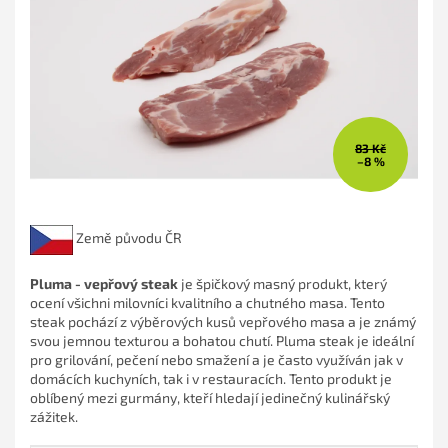
hvězdiček.
83 Kč
–8 %
Země původu ČR
Pluma - vepřový steak
je špičkový masný produkt, který
ocení všichni milovníci kvalitního a chutného masa. Tento
steak pochází z výběrových kusů vepřového masa a je známý
svou jemnou texturou a bohatou chutí. Pluma steak je ideální
pro grilování, pečení nebo smažení a je často využíván jak v
domácích kuchyních, tak i v restauracích. Tento produkt je
oblíbený mezi gurmány, kteří hledají jedinečný kulinářský
zážitek.