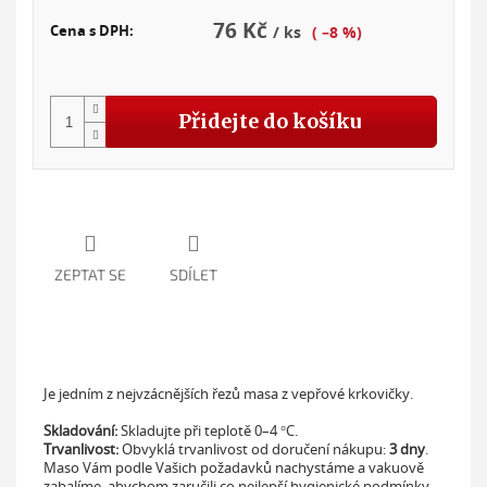
76 Kč
Cena s DPH:
/ ks
( –8 %)
Měr
cena
Přidejte do košíku
ZEPTAT SE
SDÍLET
Je jedním z nejvzácnějších řezů masa z vepřové krkovičky.
Skladování:
Skladujte při teplotě 0–4 °C.
Trvanlivost:
Obvyklá trvanlivost od doručení nákupu:
3 dny
.
Maso Vám podle Vašich požadavků nachystáme a vakuově
zabalíme, abychom zaručili co nejlepší hygienické podmínky