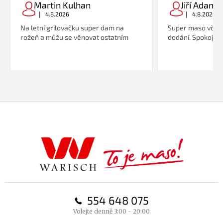
Martin Kulhan
Jiří Adame
|
|
4.8.2026
4.8.2026
Na letní grilovačku super dam na
Super maso včetn
rožeň a můžu se věnovat ostatním
dodání. Spokojeno
Z
á
p
a
t
í
554 648 075
Volejte denně 3:00 - 20:00