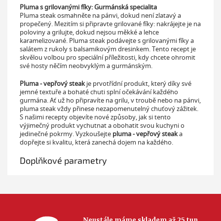
Pluma s grilovanými fíky: Gurmánská specialita
Pluma steak osmahněte na pánvi, dokud není zlatavý a
propečený. Mezitím si připravte grilované fíky: nakrájejte je na
poloviny a grilujte, dokud nejsou měkké a lehce
karamelizované. Pluma steak podávejte s grilovanými fíky a
salátem z rukoly s balsamikovým dresinkem. Tento recept je
skvělou volbou pro speciální příležitosti, kdy chcete ohromit
své hosty něčím neobvyklým a gurmánským.
Pluma - vepřový steak
je prvotřídní produkt, který díky své
jemné textuře a bohaté chuti splní očekávání každého
gurmána. Ať už ho připravíte na grilu, v troubě nebo na pánvi,
pluma steak vždy přinese nezapomenutelný chuťový zážitek.
S našimi recepty objevíte nové způsoby, jak si tento
výjimečný produkt vychutnat a obohatit svou kuchyni o
jedinečné pokrmy. Vyzkoušejte
pluma - vepřový steak
a
dopřejte si kvalitu, která zanechá dojem na každého.
Doplňkové parametry
Neustále máme skladem až 25 tun