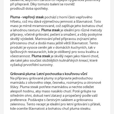
při přepravě. Díky tomuto balení se rovněž
prodlouží doba spotřeby.
Pluma - vepřový steak
pochází z horní části vepřového
hřbetu, což mu dává výjimečnou jemnost a šťavnatost. Toto
maso je mírně mramorované, což zajišťuje jeho bohatou chuť
a lahodnou texturu.
Pluma steak
je ideální pro různé metody
přípravy, včetně grilování, pečení a smažení, a vždy poskytne
skvělý výsledek. Marinování před přípravou zvýrazní jeho
přirozenou chuť a dodá masu ještě větší šťavnatost. Tento
produkt je vysoce ceněn jak v domácích kuchyních, tak v
špičkových restauracích, kde je oblíbený pro svou kvalitu a
všestrannost.
Pluma steak
je skvělý nejen jako hlavní chod,
ale také jako součást složitějších kulinářských kreací, které
vyžadují prvotřídní suroviny.
Grilovaná pluma: Letní pochoutka s kouřovou vůní
Na přípravu grilované plumy si připravte jednoduchou
marinádu z olivového oleje, česneku, rozmarýnu a citronové
šťávy. Pluma steak potřete marinádou a nechte odležet
alespoň hodinu, aby maso nasáklo chutí. Poté grilujte na
středním ohni, dokud není zlatavý a propečený podle vaší
preference. Podávejte s čerstvým salátem a grilovanou
zeleninou. Tento recept je ideální pro letní grilování s přáteli,
kde oceníte šťavnatost a bohatou chuť pluma steaku.