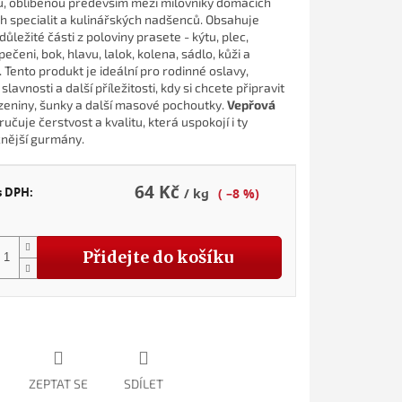
u, oblíbenou především mezi milovníky domácích
 specialit a kulinářských nadšenců. Obsahuje
ůležité části z poloviny prasete - kýtu, plec,
 pečeni, bok, hlavu, lalok, kolena, sádlo, kůži a
 Tento produkt je ideální pro rodinné oslavy,
slavnosti a další příležitosti, kdy si chcete připravit
uzeniny, šunky a další masové pochoutky.
Vepřová
učuje čerstvost a kvalitu, která uspokojí i ty
nější gurmány.
64 Kč
s DPH:
/ kg
( –8 %)
Přidejte do košíku
ZEPTAT SE
SDÍLET