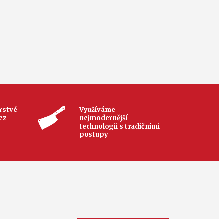
rstvé
Využíváme
ez
nejmodernější
technologii s tradičními
postupy