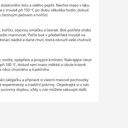
ru, bobkového listu a celého pepře. Nechte maso v láku
e v troubě při 150 °C po dobu několika hodin, dokud
 čerstvým pečivem a hořčicí.
hořčici, sójovou omáčku a česnek. Bok potřete směsí
odin marinovat. Pečte bok v předehřáté troubě na
nací sladké a slané chuti, která okouzlí vaše chuťové
Plec osolte, opepřete a posypte kmínem. Nakrájejte cibuli
ě při 160 °C, dokud není maso měkké a cibule krásně
t něco chutného a tradičního.
cí zabíjačku a připravit si vlastní masové pochoutky.
ké experimenty a tradiční pokrmy. Objednejte si u nás
 suroviny dojdou, vždy u nás můžete zakoupit další