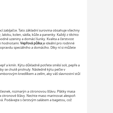
í zabíjačce. Tato základní surovina obsahuje všechny
y, laloku, kolen, sádla, kůže a panenky. Každý z těchto
ahodné uzeniny a domácí šunky. Kvalita a čerstvost
ými hodnotami.
Vepřová půlka
je ideální pro rodinné
o opravdu speciálního a domácího. Díky ní si můžete
epř a kmín. Kýtu důkladně potřete směsí soli, pepře a
aby se chutě prolnuly. Následně kýtu pečte v
amborovým knedlíkem a zelím, aby váš slavnostní stůl
ej, česnek, rozmarýn a citronovou šťávu. Plátky masa
a citronové šťávy. Nechte maso marinovat alespoň
avá. Podávejte s čerstvým salátem a bagetou, což