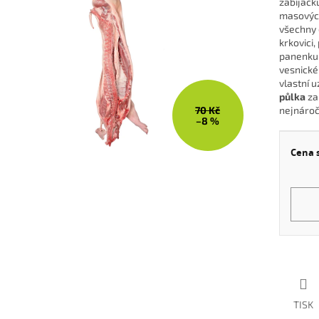
zabíjačk
masových
všechny d
iček.
krkovici,
panenku.
vesnické 
vlastní 
půlka
zar
70 Kč
nejnároč
–8 %
Cena 
Měrná
cena:
TISK