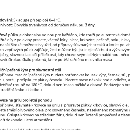
adování:
Skladujte při teplotě 0–4 °C.
nlivost:
Obvyklá trvanlivost od doručení nákupu:
3 dny
.
řová půlka
je dokonalou volbou pro každého, kdo touží po autentické domác
žité díly z poloviny prasete, včetně kýty, plece, krkovice, pečeně, boku, hlav
 nabízí široké možnosti využití, od přípravy šťavnatých steaků a kotlet po l
ch vepřových půlek zajišťuje, že si můžete být jisti nejlepší chutí a výživov
jačky, slavnosti a další příležitosti, kdy chcete svým blízkým nabídnout něc
ravit širokou škálu pokrmů, které potěší každého milovníka masa.
iční pečená kýta pro slavnostní stůl
přípravu tradiční pečené kýty budete potřebovat kousek kýty, česnek, sůl, p
u, poté ji prošpikujte plátky česneku. Nechte maso několik hodin odležet, 
ehřáté troubě na 180 °C, dokud není maso měkké a zlatavé. Podávejte s br
l tradiční českou klasikou.
vice na grilu pro letní pohodu
přípravu šťavnaté krkovice na grilu si připravte plátky krkovice, olivový ol
řete směsí olivového oleje, prolisovaného česneku, nasekaného rozmarýnu 
nu. Grilujte krkovici na středním žáru, dokud není krásně propečená a zlat
oří dokonalou letní atmosféru.