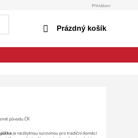
Přihlášení
NÁKUPNÍ
Prázdný košík
KOŠÍK
emě původu ČR
 půlka
je nezbytnou surovinou pro tradiční domácí