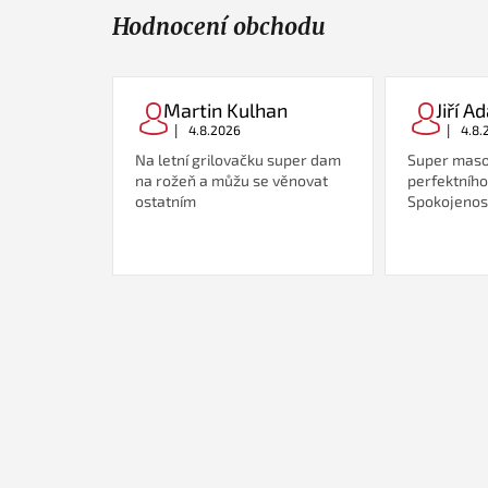
Hodnocení obchodu
Martin Kulhan
Jiří 
|
|
4.8.2026
4.8.
Na letní grilovačku super dam
Super maso
na rožeň a můžu se věnovat
perfektního
ostatním
Spokojenost