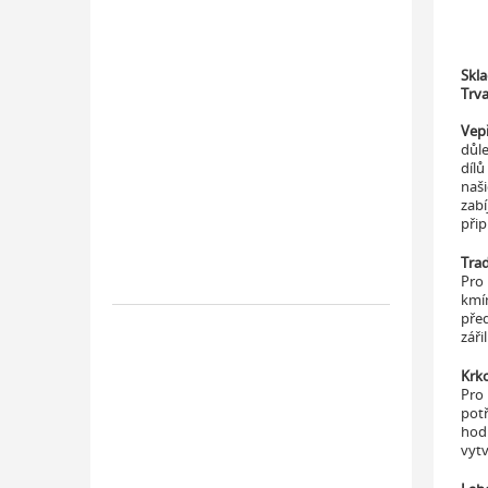
Skl
Trva
Vep
důle
dílů
naši
zabí
přip
Trad
Pro 
kmín
před
záři
Krko
Pro 
pot
hodi
vytv