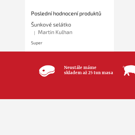
Poslední hodnocení produktů
Šunkové selátko
Martin Kulhan
|
Hodnocení produktu je 5 z 5 hvězdiček.
Super
Neustále máme
skladem až 25 tun masa