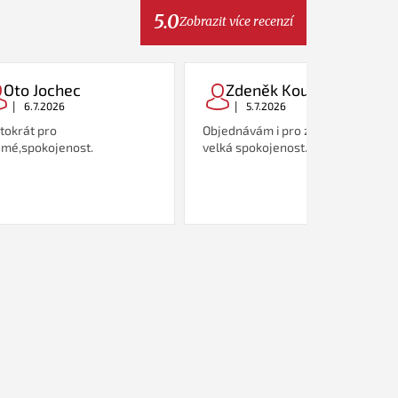
5.0
Zobrazit více recenzí
Oto Jochec
Zdeněk Koutný
|
|
6.7.2026
5.7.2026
tokrát pro
Objednávám i pro známé, zatím
mé,spokojenost.
velká spokojenost.