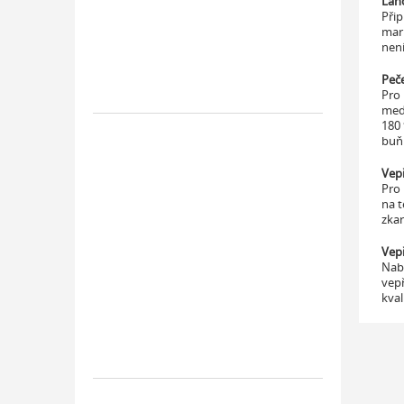
Lah
Přip
mari
není
Peč
Pro
med
180 
buň
Vep
Pro 
na t
zkar
Vep
Nabí
vepř
kval