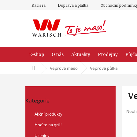
Přejít
Kariéra
Doprava a platba
Obchodní podmínk
na
obsah
E-shop
O nás
Aktuality
Prodejny
Půjčo
Domů
Vepřové maso
Vepřová půlka
P
V
Přeskočit
o
Kategorie
kategorie
s
t
Prům
Neoh
Akční produkty
r
hodn
a
prod
Hoď to na gril !
je
n
0,0
n
Uzeniny