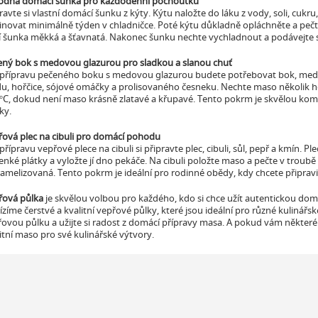
odná domácí šunka pro každodenní pochoutku
ravte si vlastní domácí šunku z kýty. Kýtu naložte do láku z vody, soli, cuk
novat minimálně týden v chladničce. Poté kýtu důkladně opláchněte a pečt
 šunka měkká a šťavnatá. Nakonec šunku nechte vychladnout a podávejte s
ený bok s medovou glazurou pro sladkou a slanou chuť
 přípravu pečeného boku s medovou glazurou budete potřebovat bok, med, 
u, hořčice, sójové omáčky a prolisovaného česneku. Nechte maso několik h
°C, dokud není maso krásně zlatavé a křupavé. Tento pokrm je skvělou kombi
ky.
řová plec na cibuli pro domácí pohodu
přípravu vepřové plece na cibuli si připravte plec, cibuli, sůl, pepř a kmín. 
enké plátky a vyložte jí dno pekáče. Na cibuli položte maso a pečte v troub
amelizovaná. Tento pokrm je ideální pro rodinné obědy, kdy chcete připravi
řová půlka
je skvělou volbou pro každého, kdo si chce užít autentickou domá
zíme čerstvé a kvalitní vepřové půlky, které jsou ideální pro různé kulinářs
ovou půlku a užijte si radost z domácí přípravy masa. A pokud vám některé
itní maso pro své kulinářské výtvory.