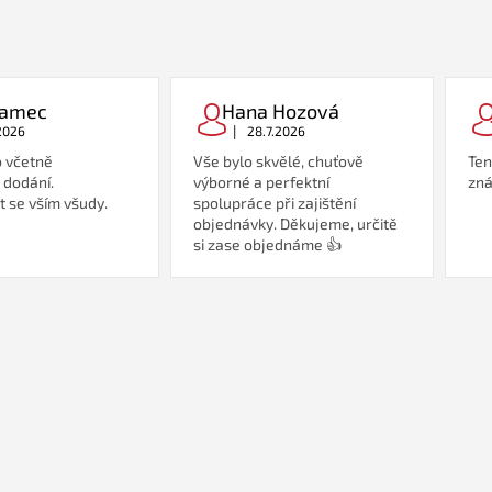
Adamec
Hana Hozová
|
2026
28.7.2026
 včetně
Vše bylo skvělé, chuťově
Ten
 dodání.
výborné a perfektní
zná
 se vším všudy.
spolupráce při zajištění
objednávky. Děkujeme, určitě
si zase objednáme 👍