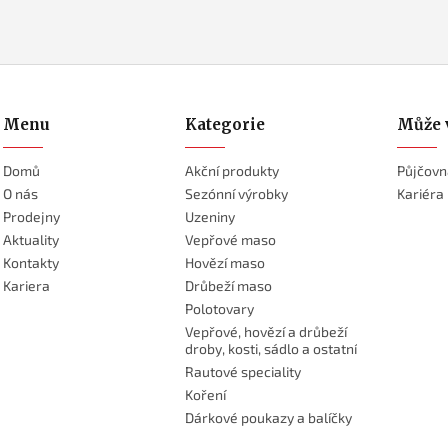
Menu
Kategorie
Může 
Domů
Akční produkty
Půjčovn
O nás
Sezónní výrobky
Kariéra
Prodejny
Uzeniny
Aktuality
Vepřové maso
Kontakty
Hovězí maso
Kariera
Drůbeží maso
Polotovary
Vepřové, hovězí a drůbeží
droby, kosti, sádlo a ostatní
Rautové speciality
Koření
Dárkové poukazy a balíčky