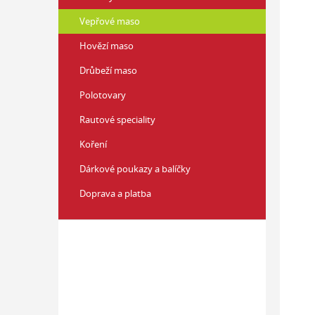
z
í
5
Vepřové maso
p
hvězd
a
Hovězí maso
n
Drůbeží maso
e
l
Polotovary
Rautové speciality
Koření
Dárkové poukazy a balíčky
Doprava a platba