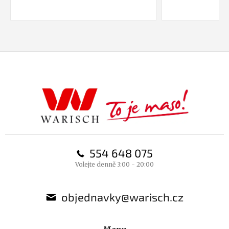
Z
á
p
a
t
í
554 648 075
Volejte denně 3:00 - 20:00
objednavky@warisch.cz