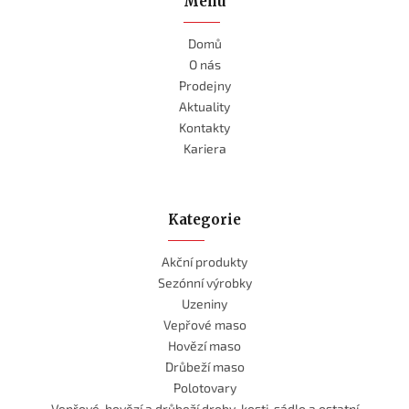
Menu
Domů
O nás
Prodejny
Aktuality
Kontakty
Kariera
Kategorie
Akční produkty
Sezónní výrobky
Uzeniny
Vepřové maso
Hovězí maso
Drůbeží maso
Polotovary
Vepřové, hovězí a drůbeží droby, kosti, sádlo a ostatní