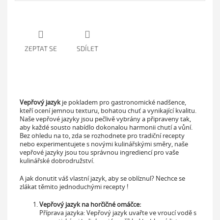
ZEPTAT SE
SDÍLET
Vepřový jazyk
je pokladem pro gastronomické nadšence,
kteří ocení jemnou texturu, bohatou chuť a vynikající kvalitu.
Naše vepřové jazyky jsou pečlivě vybrány a připraveny tak,
aby každé sousto nabídlo dokonalou harmonii chutí a vůní.
Bez ohledu na to, zda se rozhodnete pro tradiční recepty
nebo experimentujete s novými kulinářskými směry, naše
vepřové jazyky jsou tou správnou ingrediencí pro vaše
kulinářské dobrodružství.
A jak donutit váš vlastní jazyk, aby se oblíznul? Nechce se
zlákat těmito jednoduchými recepty !
Vepřový jazyk na horčičné omáčce:
Příprava jazyka: Vepřový jazyk uvařte ve vroucí vodě s