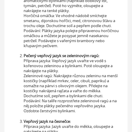
aromatickými bylinkami (například bobkový list,
tymián, petržel). Poté ho vyjměte, oloupejte a
nakrájejte na tenké plátky.
Horčičná omáčka: Ve vhodné nádobě smíchejte
smetanu, dijonskou hořčici, med, citronovou šťávu a
trochu oleje. Dochutíme solí a pepřem podle chuti.
Podávání: Plátky jazyka polejte připravenou horčičnou
omáčkou a můžete je posypat jemně nasekanou
petrželí. Podávejte s vařenými brambory nebo
křupavým pečivem.
Pečený vepřový jazyk se zeleninovým ragú:
Příprava jazyka: Vepřový jazyk uvařte ve vodě s
kořenovou zeleninou a bylinkami. Poté oloupejte a
nakrájejte na plátky.
Zeleninové ragú: Nakrájejte různou zeleninu na menší
kostičky (například mrkev, celer, cibuli, papriku) a
osmažte na pánvi s olivovým olejem. Přidejte na
kostičky nakrájená rajčata a vařte do měkka.
Dochutíme solí, pepřem a bylinkami dle chuti.
Podávání: Na talíře rozprostřete zeleninové ragú a na
něj položte plátky pečeného vepřového jazyka.
Ozdobte čerstvými bylinkami.
Vepřový jazyk na česnečce:
Příprava jazyka: Jazyk uvařte do měkka, oloupejte a
nakrájejte na plátky.