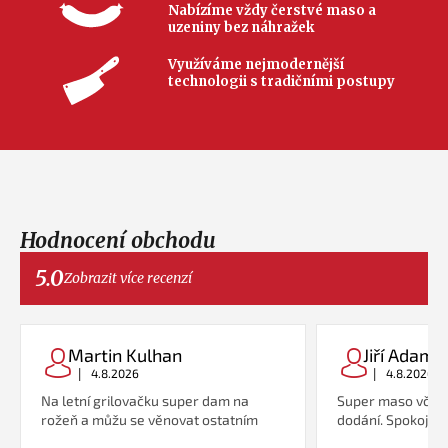
Nabízíme vždy čerstvé maso a
uzeniny bez náhražek
Využíváme nejmodernější
technologii s tradičními postupy
Hodnocení obchodu
5.0
Zobrazit více recenzí
Martin Kulhan
Jiří Adame
|
|
4.8.2026
4.8.2026
Na letní grilovačku super dam na
Super maso včetn
rožeň a můžu se věnovat ostatním
dodání. Spokojeno