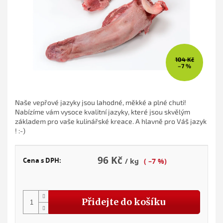
104 Kč
–7 %
Naše vepřové jazyky jsou lahodné, měkké a plné chuti!
Nabízíme vám vysoce kvalitní jazyky, které jsou skvělým
základem pro vaše kulinářské kreace. A hlavně pro Váš jazyk
! :-)
96 Kč
Cena s DPH:
/ kg
( –7 %)
Měr
cena
Přidejte do košíku