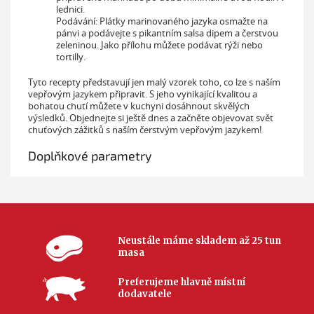
lednici.
Podávání: Plátky marinovaného jazyka osmažte na
pánvi a podávejte s pikantním salsa dipem a čerstvou
zeleninou. Jako přílohu můžete podávat rýži nebo
tortilly.
Tyto recepty představují jen malý vzorek toho, co lze s naším
vepřovým jazykem připravit. S jeho vynikající kvalitou a
bohatou chutí můžete v kuchyni dosáhnout skvělých
výsledků. Objednejte si ještě dnes a začněte objevovat svět
chuťových zážitků s naším čerstvým vepřovým jazykem!
Doplňkové parametry
Neustále máme skladem až 25 tun
masa
Preferujeme hlavně místní
dodavatele