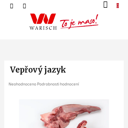
Přejít
NÁK
na
KOŠ
obsah
Vepřový jazyk
Průměrné
Neohodnoceno
Podrobnosti hodnocení
hodnocení
produktu
je
0,0
z
5
hvězdiček.