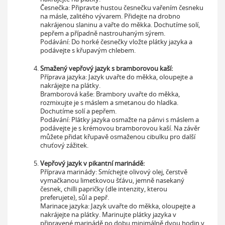
Česnečka: Připravte hustou česnečku vařením česneku
na másle, zalitého vývarem. Přidejte na drobno
nakrájenou slaninu a vařte do měkka. Dochutíme solí,
pepřem a případně nastrouhaným sýrem.
Podávání: Do horké česnečky vložte plátky jazyka a
podávejte s křupavým chlebem.
Smažený vepřový jazyk s bramborovou kaší:
Příprava jazyka: Jazyk uvařte do měkka, oloupejte a
nakrájejte na plátky.
Bramborová kaše: Brambory uvařte do měkka,
rozmixujte je s máslem a smetanou do hladka.
Dochutíme solí a pepřem.
Podávání: Plátky jazyka osmažte na pánvi s máslem a
podávejte je s krémovou bramborovou kaší. Na závěr
můžete přidat křupavě osmaženou cibulku pro další
chuťový zážitek.
Vepřový jazyk v pikantní marinádě:
Příprava marinády: Smíchejte olivový olej, čerstvě
vymačkanou limetkovou šťávu, jemně nasekaný
česnek, chilli papričky (dle intenzity, kterou
preferujete), sůl a pepř.
Marinace jazyka: Jazyk uvařte do měkka, oloupejte a
nakrájejte na plátky. Marinujte plátky jazyka v
připravené marinádě po dobu minimálně dvou hodin v