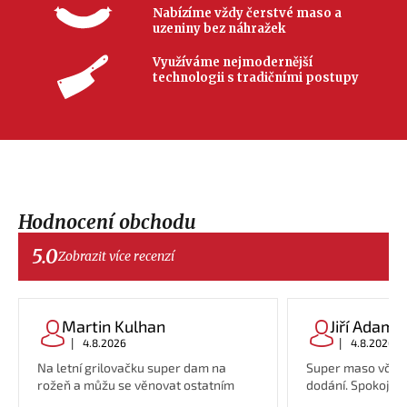
Nabízíme vždy čerstvé maso a
uzeniny bez náhražek
Využíváme nejmodernější
technologii s tradičními postupy
Hodnocení obchodu
5.0
Zobrazit více recenzí
Martin Kulhan
Jiří Adame
|
|
4.8.2026
4.8.2026
Na letní grilovačku super dam na
Super maso včetn
rožeň a můžu se věnovat ostatním
dodání. Spokojeno