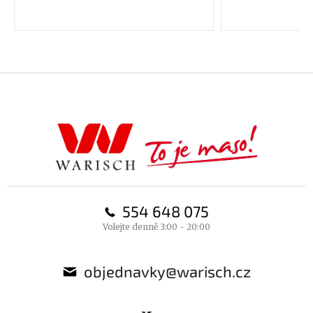
Z
á
p
a
t
í
554 648 075
Volejte denně 3:00 - 20:00
objednavky@warisch.cz