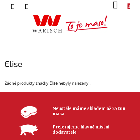
Přejít
NÁK
na
KOŠ
obsah
Elise
Žádné produkty značky
Elise
nebyly nalezeny...
Neustále máme skladem až 25 tun
masa
Preferujeme hlavně místní
dodavatele