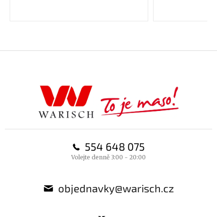
Z
á
p
a
t
í
554 648 075
Volejte denně 3:00 - 20:00
objednavky@warisch.cz