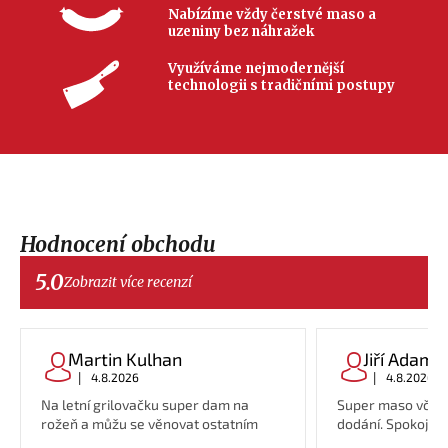
Nabízíme vždy čerstvé maso a
uzeniny bez náhražek
Využíváme nejmodernější
technologii s tradičními postupy
Hodnocení obchodu
5.0
Zobrazit více recenzí
Martin Kulhan
Jiří Adame
|
|
4.8.2026
4.8.2026
Na letní grilovačku super dam na
Super maso včetn
rožeň a můžu se věnovat ostatním
dodání. Spokojeno