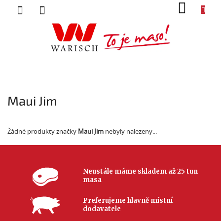
Přejít
NÁK
na
KOŠ
obsah
Maui Jim
Žádné produkty značky
Maui Jim
nebyly nalezeny...
Neustále máme skladem až 25 tun
masa
Preferujeme hlavně místní
dodavatele