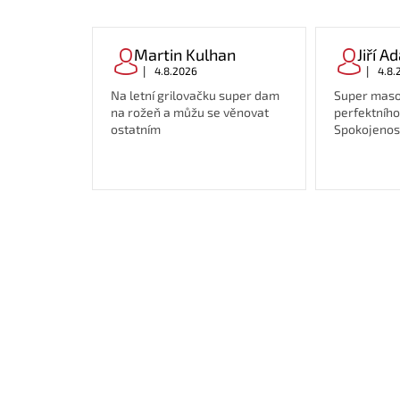
Martin Kulhan
Jiří 
|
|
4.8.2026
4.8.
Na letní grilovačku super dam
Super maso
na rožeň a můžu se věnovat
perfektního
ostatním
Spokojenost