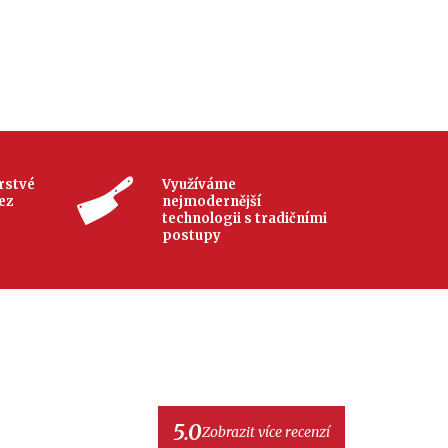
rstvé
Využíváme
ez
nejmodernější
technologii s tradičními
postupy
5.0
Zobrazit více recenzí