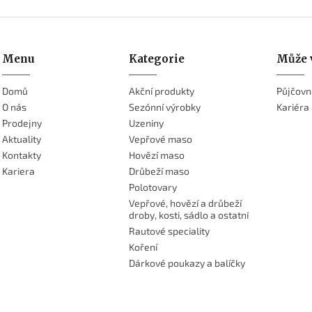
Menu
Kategorie
Může 
Domů
Akční produkty
Půjčovn
O nás
Sezónní výrobky
Kariéra
Prodejny
Uzeniny
Aktuality
Vepřové maso
Kontakty
Hovězí maso
Kariera
Drůbeží maso
Polotovary
Vepřové, hovězí a drůbeží
droby, kosti, sádlo a ostatní
Rautové speciality
Koření
Dárkové poukazy a balíčky