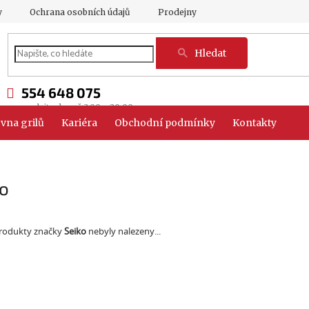
y
Ochrana osobních údajů
Prodejny
Hledat
554 648 075
vna grilů
Kariéra
Obchodní podmínky
Kontakty
ko
rodukty značky
Seiko
nebyly nalezeny...