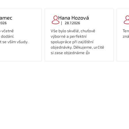
Adamec
Hana Hozová
|
2026
28.7.2026
 včetně
Vše bylo skvělé, chuťově
Ten
 dodání.
výborné a perfektní
zná
 se vším všudy.
spolupráce při zajištění
objednávky. Děkujeme, určitě
si zase objednáme 👍