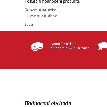
Poslední hodnocení produktů
Šunkové selátko
Martin Kulhan
|
Hodnocení produktu je 5 z 5 hvězdiček.
Super
Neustále máme
skladem až 25 tun masa
Hodnocení obchodu