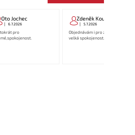
Oto Jochec
Zdeněk Koutný
|
|
6.7.2026
5.7.2026
tokrát pro
Objednávám i pro známé, zatím
mé,spokojenost.
velká spokojenost.