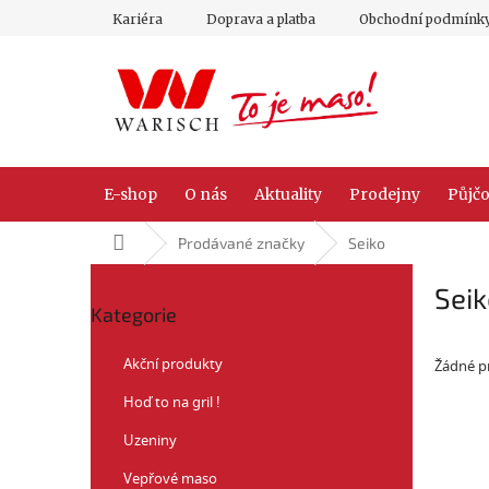
Přejít
Kariéra
Doprava a platba
Obchodní podmínk
na
obsah
E-shop
O nás
Aktuality
Prodejny
Půjčo
Domů
Prodávané značky
Seiko
P
Sei
Přeskočit
o
Kategorie
kategorie
s
t
Akční produkty
Žádné p
r
a
Hoď to na gril !
n
n
Uzeniny
í
Vepřové maso