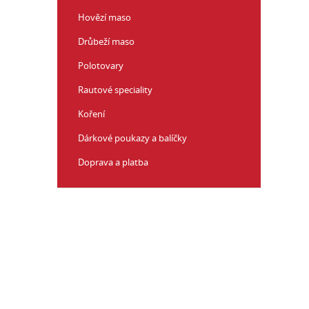
p
a
Hovězí maso
n
Drůbeží maso
e
l
Polotovary
Rautové speciality
Koření
Dárkové poukazy a balíčky
Doprava a platba