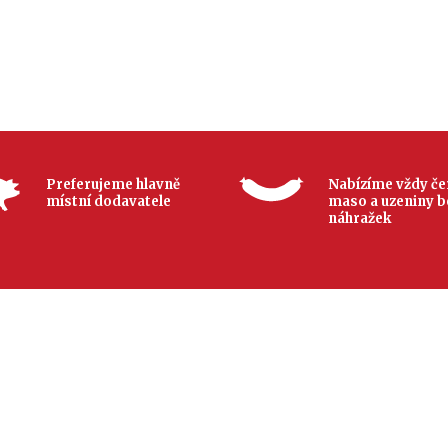
Preferujeme hlavně
Nabízíme vždy če
místní dodavatele
maso a uzeniny b
náhražek