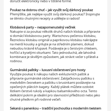
doručit elektronicky nebo v tištěné formě.
Poukaz na dobrou chuť – jak využít svůj dárkový poukaz
Přemýšlíte, jak nejlépe využít svůj dárkový poukaz? Inspirujte
se těmito chutnými recepty a udělejte si radost!
Klobásová party – nezapomenutelný večírek
Nakupte si za poukaz několik druhů našich klobás a připravte
si domácí klobásovou party. Warischovu pečenou klobásu,
Řeznickou klobásu originál a paprikovou klobásu nakrájejte
na menší kousky a grilujte je na středním plameni, dokud
nebudou krásně křupavé. Podávejte je s čerstvým chlebem,
hořčicí a kyselými okurkami. Tato jednoduchá, ale lahodná
kombinace je skvělým způsobem, jak strávit večer s přáteli a
rodinou.
Gurmánské paštiky – luxusní občerstvení pro hosty
Využijte poukaz k nákupu našich exkluzivních paštik a
připravte gurmánské občerstvení. Zabíjačkovou paštiku s
medvědím česnekem a paštiku s brusinkami podávejte na
opečených plátcích bagety. Každý plátek můžete ozdobit
lístkem čerstvé rukoly a kapkou balsamikového octa. Tento
delikátní pokrm je ideální pro slavnostní příležitosti nebo jako
chutné předkrm při rodinné večeři.
Sekaná s panenkou – tradiční pochoutka s moderním twistem