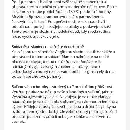
Použijte poukaz k zakoupení naší sekané s panenkou a
připravte tento tradiční pokrm s moderním nádechem. Pečte
sekanou v troubě předehřáté na 180 °C po dobu 1 hodiny.
Mezitím připravte bramborovou kaši s parmezánem a
čerstvými bylinkami. Po upečení nechte sekanou chvíli
odpočinout, poté ji nakrájejte na plátky a podávejte s kaší.
Tento pokrm je ideální na nedělní oběd, kdy si celá rodina
může vychutnat skvělé jídlo.
Snídaně se slaninou – začněte den chutně
Za svůj poukaz si pořiďte Anglickou slaninu klasik bez kůže a
připravte si bohatou snídani. Slaninu nakrájejte na tenké
plátky a opékejte, dokud není křupavá. Podávejte ji s
míchanými vejci, čerstvým chlebem a rajčaty. Tento
jednoduchý a chutný recept vám dodá energii na celý den a
potěší vaše chuťové pohárky.
Salámové pochoutky – studený talíř pro každou příležitost
Využijte poukaz na nákup našich lahodných salámů, jako je
Vysočina a Jesenický salám. Nakrájejte je na tenké plátky a
naaranžujte je na talíř spolu s olivami, nakládanou zeleninou a
sýrem. Přidejte kousky čerstvého chleba a drobné bylinky na
ozdobu. Tento jednoduchý, ale velmi chutný pokrm je ideální
pro letní posezení s přáteli nebo jako lehké občerstvení na
večírek.