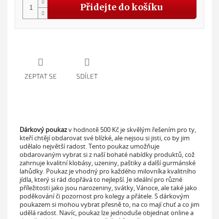
Přidejte do košíku
ZEPTAT SE
SDÍLET
Dárkový poukaz
v hodnotě 500 Kč je skvělým řešením pro ty,
kteří chtějí obdarovat své blízké, ale nejsou si jisti, co by jim
udělalo největší radost. Tento poukaz umožňuje
obdarovaným vybrat si z naší bohaté nabídky produktů, což
zahrnuje kvalitní klobásy, uzeniny, paštiky a další gurmánské
lahůdky. Poukaz je vhodný pro každého milovníka kvalitního
jídla, který si rád dopřává to nejlepší. Je ideální pro různé
příležitosti jako jsou narozeniny, svátky, Vánoce, ale také jako
poděkování či pozornost pro kolegy a přátele. S dárkovým
poukazem si mohou vybrat přesně to, na co mají chuť a co jim
udělá radost. Navíc, poukaz lze jednoduše objednat online a