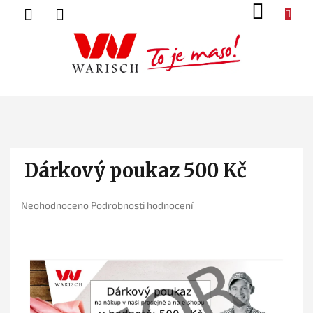
Přejít
NÁK
na
KOŠ
obsah
Dárkový poukaz 500 Kč
Průměrné
Neohodnoceno
Podrobnosti hodnocení
hodnocení
produktu
je
0,0
z
5
hvězdiček.