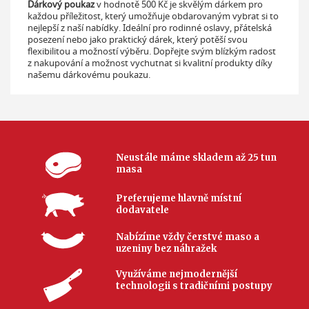
Dárkový poukaz
v hodnotě 500 Kč je skvělým dárkem pro
každou příležitost, který umožňuje obdarovaným vybrat si to
nejlepší z naší nabídky. Ideální pro rodinné oslavy, přátelská
posezení nebo jako praktický dárek, který potěší svou
flexibilitou a možností výběru. Dopřejte svým blízkým radost
z nakupování a možnost vychutnat si kvalitní produkty díky
našemu dárkovému poukazu.
Neustále máme skladem až 25 tun
masa
Preferujeme hlavně místní
dodavatele
Nabízíme vždy čerstvé maso a
uzeniny bez náhražek
Využíváme nejmodernější
technologii s tradičními postupy