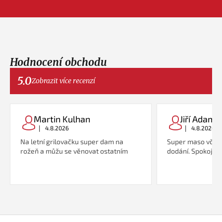
Hodnocení obchodu
5.0
Zobrazit více recenzí
Martin Kulhan
Jiří Adame
|
|
4.8.2026
4.8.2026
Na letní grilovačku super dam na
Super maso včetn
rožeň a můžu se věnovat ostatním
dodání. Spokojeno
Z