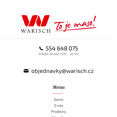
á
p
a
t
í
554 648 075
Volejte denně 3:00 - 20:00
objednavky@warisch.cz
Menu
Domů
O nás
Prodejny