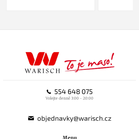
Z
á
p
a
t
í
554 648 075
Volejte denně 3:00 - 20:00
objednavky@warisch.cz
Menu