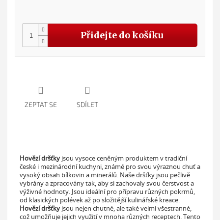
Měr
cena
Přidejte do košíku
ZEPTAT SE
SDÍLET
Hovězí dršťky
jsou vysoce ceněným produktem v tradiční
české i mezinárodní kuchyni, známé pro svou výraznou chuť a
vysoký obsah bílkovin a minerálů. Naše dršťky jsou pečlivě
vybrány a zpracovány tak, aby si zachovaly svou čerstvost a
výživné hodnoty. Jsou ideální pro přípravu různých pokrmů,
od klasických polévek až po složitější kulinářské kreace.
Hovězí dršťky
jsou nejen chutné, ale také velmi všestranné,
což umožňuje jejich využití v mnoha různých receptech. Tento