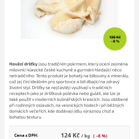
136 Kč
–8 %
Hovězí dršťky
jsou tradičním pokrmem, který ocení zejména
milovníci klasické české kuchyně a gurmáni hledající něco
netradičního. Tento produkt je bohatý na bílkoviny a minerály,
což jej činí ideálním pro sportovce a lidi dbající na zdravý
životní styl. Dršťky se nejčastěji využívají v tradičních
receptech jako je dršťková polévka nebo guláš, ale lze je
také použít v moderních kulinářských kreacích. Jsou oblíbené
při rodinných oslavách, na vesnických hodech i při běžných
domácích večeřích, kde dodávají jídlu výraznou chuť a
bohatou texturu.
124 Kč
Cena s DPH:
/ kg
( –8 %)