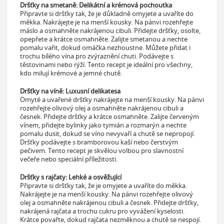
Dršťky na smetaně: Delikátní a krémová pochoutka
Připravte si dršťky tak, že je důkladně omyjete a uvaříte do
měkka. Nakrájejte je na menší kousky. Na pánvi rozehřejte
máslo a osmahněte nakrájenou cibuli. Přidejte dršťky, osolte,
opepřete a krátce osmahněte. Zalijte smetanou a nechte
pomalu vařit, dokud omáčka nezhoustne. Můžete přidat i
trochu bílého vína pro zvýraznění chuti. Podávejte s
těstovinami nebo rýží. Tento recept je ideální pro všechny,
kdo milují krémové a jemné chutě.
Dršťky na víně: Luxusní delikatesa
Omyté a uvařené dršťky nakrájejte na menší kousky. Na pánvi
rozehřejte olivový olej a osmahněte nakrájenou cibuli a
česnek. Přidejte dršťky a krátce osmahněte. Zalijte červeným
vínem, přidejte bylinky jako tymián a rozmarýn a nechte
pomalu dusit, dokud se víno nevyvaří a chutě se nepropojí.
Dršťky podávejte s bramborovou kaší nebo čerstvým
pečivem. Tento recept je skvělou volbou pro slavnostní
večeře nebo speciální příležitosti.
Dršťky s rajčaty: Lehké a osvěžující
Připravte si dršťky tak, že je omyjete a uvaříte do měkka.
Nakrájejte je na menší kousky. Na pánvi rozehřejte olivový
olej a osmahněte nakrájenou cibuli a česnek. Přidejte dršťky,
nakrájená rajčata a trochu cukru pro vyvážení kyselosti.
Krátce povařte, dokud rajčata nezměknou a chutě se nespojí.