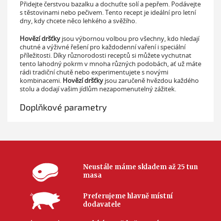
Přidejte čerstvou bazalku a dochuťte solí a pepřem. Podávejte
s těstovinami nebo pečivem. Tento recept je ideální pro letní
dny, kdy chcete něco lehkého a svěžího.
Hovězí dršťky
jsou výbornou volbou pro všechny, kdo hledají
chutné a výživné řešení pro každodenní vaření i speciální
příležitosti. Díky různorodosti receptů si můžete vychutnat
tento lahodný pokrm v mnoha různých podobách, ať už máte
rádi tradiční chutě nebo experimentujete s novými
kombinacemi.
Hovězí dršťky
jsou zaručeně hvězdou každého
stolu a dodají vašim jídlům nezapomenutelný zážitek.
Doplňkové parametry
Neustále máme skladem až 25 tun
masa
Preferujeme hlavně místní
dodavatele