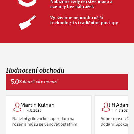
Nabízíme vždy čerstvé maso a
uzeniny bez náhražek
Využíváme nejmodernější
technologii s tradičními postupy
Hodnocení obchodu
5.0
Zobrazit více recenzí
Martin Kulhan
Jiří Adame
|
|
4.8.2026
4.8.2026
Na letní grilovačku super dam na
Super maso včetn
rožeň a můžu se věnovat ostatním
dodání. Spokojeno