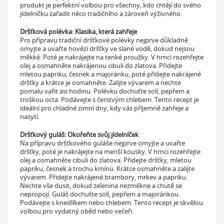
produkt je perfektní volbou pro všechny, kdo chtějí do svého
jídelníčku zařadit něco tradičního a zároveň výživného.
Dršťková polévka: Klasika, která zahřeje
Pro přípravu tradiční dršťkové polévky nejprve důkladně
omyjte a uvařte hovězí dršťky ve slané vodě, dokud nejsou
měkké. Poté je nakrájejte na tenké proužky. V hrnci rozehřejte
olej a osmahněte nakrájenou cibuli do zlatova. Přidejte
mletou papriku, česnek a majoránku, poté přidejte nakrájené
dršťky a krátce je osmahněte. Zalijte vývarem a nechte
pomalu vařit asi hodinu. Polévku dochuťte solí, pepřem a
troškou octa. Podávejte s čerstvým chlebem. Tento recept je
ideální pro chladné zimní dny, kdy vás příjemně zahřeje a
nasytí.
Dršťkový guláš: Okořeňte svůj jídelníček
Na přípravu dršťkového guláše nejprve omyjte a uvařte
dršťky, poté je nakrájejte na menší kousky. V hrnci rozehřejte
olej a osmahněte cibuli do zlatova. Přidejte dršťky, mletou
papriku, česnek a trochu kmínu. Krátce osmahněte a zalijte
vývarem. Přidejte nakrájené brambory, mrkev a papriku.
Nechte vše dusit, dokud zelenina nezměkne a chutě se
nepropojí. Guláš dochuťte solí, pepřem a majoránkou.
Podávejte s knedlíkem nebo chlebem. Tento recept je skvělou
volbou pro vydatný oběd nebo večeři.