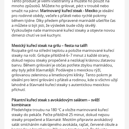
Tento produkt je velmi všestranný a můžete ho použít na
mnoho způsobů. Můžete ho grilovat, péct v troubě nebo
smažit na pánvi.
Marinovaný kuřecí steak - Mexiko
je ideální
pro rodinné obědy, večeře s přáteli nebo rychlé pokrmy
během týdne. Díky předem připravené marinádě ušetříte čas
a můžete si být jisti, že výsledek bude vždy skvělý.
Vyzkoušejte naše marinované kuřecí steaky a objevte novou
dimenzi chutí ve své kuchyni.
Mexický kuřecí steak na grilu – fiesta na talíři
Rozpalte gril na střední teplotu a položte marinované kuřecí
steaky na rošt. Grilujte přibližně 6–7 minut z každé strany,
dokud nejsou steaky propečené a nezískají krásnou zlatavou
barvu. Během grilování je občas potřete zbylou marinádou,
aby byly ještě šťavnatější. Podávejte s mexickou rýží,
grilovanou zeleninou a limetkovými klínky. Tento pokrm je
ideální pro letní grilování s přáteli a rodinou, kde si všichni užijí
lahodné a šťavnaté kuřecí steaky s autentickou mexickou
příchutí.
Pikantní kuřecí steak s avokádovým salátem – svěží
kombinace
Předehřejte troubu na 180 °C a vložte marinované kuřecí
steaky do pekáče. Pečte přibližně 25 minut, dokud nejsou
steaky propečené a šťavnaté. Mezitím připravte avokádový
salát smícháním nakrájeného avokáda, rajčat, červené cibule a