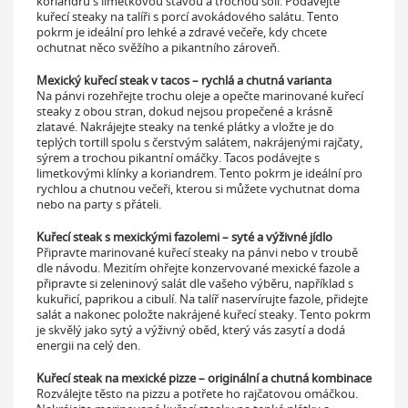
koriandru s limetkovou šťávou a trochou soli. Podávejte
kuřecí steaky na talíři s porcí avokádového salátu. Tento
pokrm je ideální pro lehké a zdravé večeře, kdy chcete
ochutnat něco svěžího a pikantního zároveň.
Mexický kuřecí steak v tacos – rychlá a chutná varianta
Na pánvi rozehřejte trochu oleje a opečte marinované kuřecí
steaky z obou stran, dokud nejsou propečené a krásně
zlatavé. Nakrájejte steaky na tenké plátky a vložte je do
teplých tortill spolu s čerstvým salátem, nakrájenými rajčaty,
sýrem a trochou pikantní omáčky. Tacos podávejte s
limetkovými klínky a koriandrem. Tento pokrm je ideální pro
rychlou a chutnou večeři, kterou si můžete vychutnat doma
nebo na party s přáteli.
Kuřecí steak s mexickými fazolemi – syté a výživné jídlo
Připravte marinované kuřecí steaky na pánvi nebo v troubě
dle návodu. Mezitím ohřejte konzervované mexické fazole a
připravte si zeleninový salát dle vašeho výběru, například s
kukuřicí, paprikou a cibulí. Na talíř naservírujte fazole, přidejte
salát a nakonec položte nakrájené kuřecí steaky. Tento pokrm
je skvělý jako sytý a výživný oběd, který vás zasytí a dodá
energii na celý den.
Kuřecí steak na mexické pizze – originální a chutná kombinace
Rozválejte těsto na pizzu a potřete ho rajčatovou omáčkou.