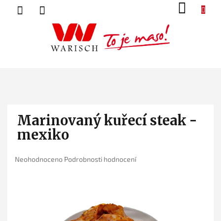
Přejít
NÁK
na
KOŠ
obsah
Marinovaný kuřecí steak -
mexiko
Průměrné
Neohodnoceno
Podrobnosti hodnocení
hodnocení
produktu
je
0,0
z
5