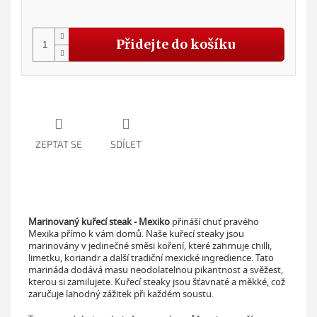
Měr
cena
Přidejte do košíku
ZEPTAT SE
SDÍLET
Marinovaný kuřecí steak - Mexiko
přináší chuť pravého
Mexika přímo k vám domů. Naše kuřecí steaky jsou
marinovány v jedinečné směsi koření, které zahrnuje chilli,
limetku, koriandr a další tradiční mexické ingredience. Tato
marináda dodává masu neodolatelnou pikantnost a svěžest,
kterou si zamilujete. Kuřecí steaky jsou šťavnaté a měkké, což
zaručuje lahodný zážitek při každém soustu.