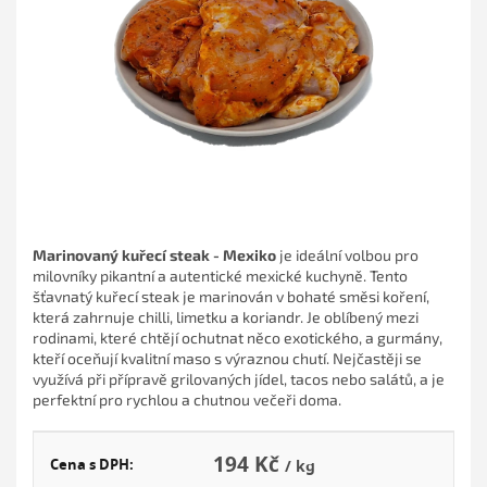
hvězdiček.
Marinovaný kuřecí steak - Mexiko
je ideální volbou pro
milovníky pikantní a autentické mexické kuchyně. Tento
šťavnatý kuřecí steak je marinován v bohaté směsi koření,
která zahrnuje chilli, limetku a koriandr. Je oblíbený mezi
rodinami, které chtějí ochutnat něco exotického, a gurmány,
kteří oceňují kvalitní maso s výraznou chutí. Nejčastěji se
využívá při přípravě grilovaných jídel, tacos nebo salátů, a je
perfektní pro rychlou a chutnou večeři doma.
194 Kč
Cena s DPH:
/ kg