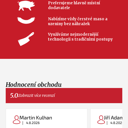
Preferujeme hlavně místní
dodavatele
Nabízíme vždy čerstvé maso a
uzeniny bez náhražek
Využíváme nejmodernější
technologii s tradičními postupy
Hodnocení obchodu
5.0
Zobrazit více recenzí
Martin Kulhan
Jiří Adame
|
|
4.8.2026
4.8.2026