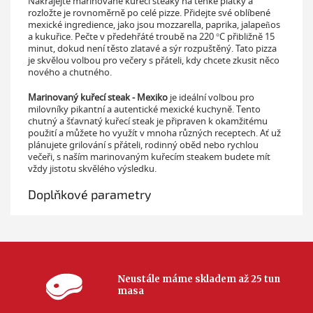
Nakrájejte marinované kuřecí steaky na tenké plátky a
rozložte je rovnoměrně po celé pizze. Přidejte své oblíbené
mexické ingredience, jako jsou mozzarella, paprika, jalapeños
a kukuřice. Pečte v předehřáté troubě na 220 °C přibližně 15
minut, dokud není těsto zlatavé a sýr rozpuštěný. Tato pizza
je skvělou volbou pro večery s přáteli, kdy chcete zkusit něco
nového a chutného.
Marinovaný kuřecí steak - Mexiko
je ideální volbou pro
milovníky pikantní a autentické mexické kuchyně. Tento
chutný a šťavnatý kuřecí steak je připraven k okamžitému
použití a můžete ho využít v mnoha různých receptech. Ať už
plánujete grilování s přáteli, rodinný oběd nebo rychlou
večeři, s naším marinovaným kuřecím steakem budete mít
vždy jistotu skvělého výsledku.
Doplňkové parametry
Neustále máme skladem až 25 tun
masa