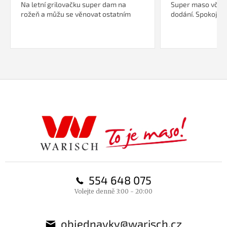
Na letní grilovačku super dam na
Super maso včetn
rožeň a můžu se věnovat ostatním
dodání. Spokojeno
Z
á
p
a
t
í
554 648 075
Volejte denně 3:00 - 20:00
objednavky@warisch.cz