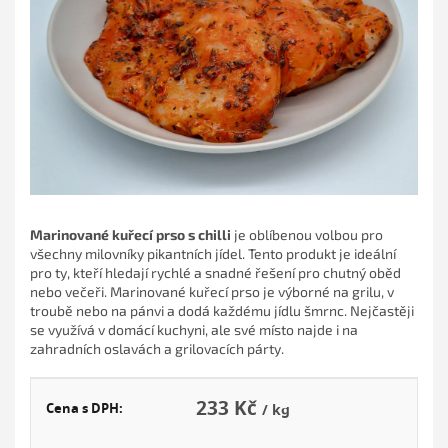
hvězdiček.
Marinované kuřecí prso s chilli
je oblíbenou volbou pro
všechny milovníky pikantních jídel. Tento produkt je ideální
pro ty, kteří hledají rychlé a snadné řešení pro chutný oběd
nebo večeři. Marinované kuřecí prso je výborné na grilu, v
troubě nebo na pánvi a dodá každému jídlu šmrnc. Nejčastěji
se využívá v domácí kuchyni, ale své místo najde i na
zahradních oslavách a grilovacích párty.
233 Kč
Cena s DPH:
/ kg
Měr