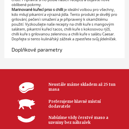
oblíbené pokrmy.
Marinované kuřecí prso s chilli
je ideální volbou pro všechny,
kdo milují pikantní a výrazná jídla. Tento produkt je skvělý pro
grilování, pečení i smažení a je připravený k okamžitému
použití. Vyzkoušejte naše recepty na chilli kuře s mangovým
salátem, pikantní kuřecí tacos, chilli kuře s kokosovou rýží,
chilli kuře s grilovanou zeleninou a chilli kuře v salátu Caesar.
Dopřejte si tento kulinářský zážitek a zpestřete svůj jídelníček.
Doplňkové parametry
Neustále máme skladem až 25 tun
masa
Preferujeme hlavně místní
dodavatele
Nabízíme vždy čerstvé maso a
uzeniny bez náhražek