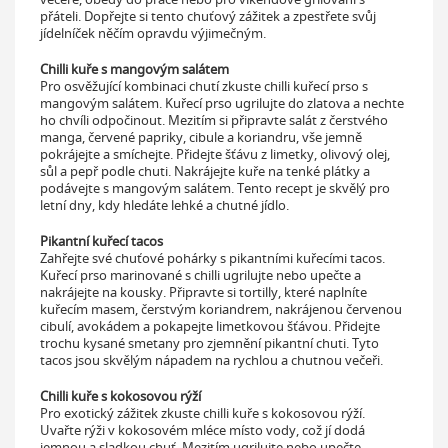
přáteli. Dopřejte si tento chuťový zážitek a zpestřete svůj
jídelníček něčím opravdu výjimečným.
Chilli kuře s mangovým salátem
Pro osvěžující kombinaci chutí zkuste chilli kuřecí prso s
mangovým salátem. Kuřecí prso ugrilujte do zlatova a nechte
ho chvíli odpočinout. Mezitím si připravte salát z čerstvého
manga, červené papriky, cibule a koriandru, vše jemně
pokrájejte a smíchejte. Přidejte šťávu z limetky, olivový olej,
sůl a pepř podle chuti. Nakrájejte kuře na tenké plátky a
podávejte s mangovým salátem. Tento recept je skvělý pro
letní dny, kdy hledáte lehké a chutné jídlo.
Pikantní kuřecí tacos
Zahřejte své chuťové pohárky s pikantními kuřecími tacos.
Kuřecí prso marinované s chilli ugrilujte nebo upečte a
nakrájejte na kousky. Připravte si tortilly, které naplníte
kuřecím masem, čerstvým koriandrem, nakrájenou červenou
cibulí, avokádem a pokapejte limetkovou šťávou. Přidejte
trochu kysané smetany pro zjemnění pikantní chuti. Tyto
tacos jsou skvělým nápadem na rychlou a chutnou večeři.
Chilli kuře s kokosovou rýží
Pro exotický zážitek zkuste chilli kuře s kokosovou rýží.
Uvařte rýži v kokosovém mléce místo vody, což jí dodá
jemnou a sladkou chuť. Mezitím ugrilujte nebo upečte