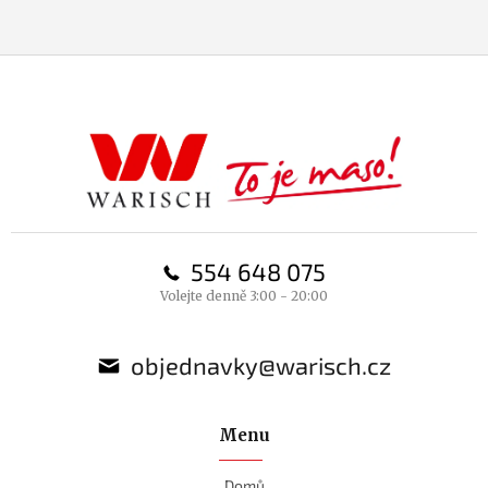
Z
á
p
a
t
í
554 648 075
Volejte denně 3:00 - 20:00
objednavky@warisch.cz
Menu
Domů