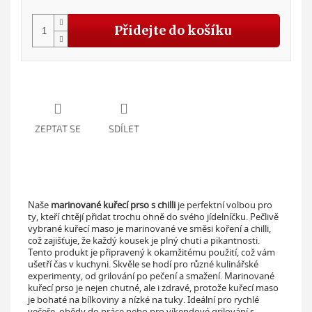
cena
Přidejte do košíku
ZEPTAT SE
SDÍLET
Naše
marinované kuřecí prso s chilli
je perfektní volbou pro
ty, kteří chtějí přidat trochu ohně do svého jídelníčku. Pečlivě
vybrané kuřecí maso je marinované ve směsi koření a chilli,
což zajišťuje, že každý kousek je plný chuti a pikantnosti.
Tento produkt je připravený k okamžitému použití, což vám
ušetří čas v kuchyni. Skvěle se hodí pro různé kulinářské
experimenty, od grilování po pečení a smažení. Marinované
kuřecí prso je nejen chutné, ale i zdravé, protože kuřecí maso
je bohaté na bílkoviny a nízké na tuky. Ideální pro rychlé
večeře, obědy do práce nebo pro víkendové grilování s