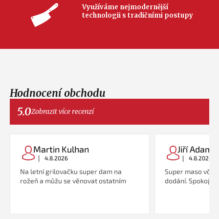
Využíváme nejmodernější
technologii s tradičními postupy
Hodnocení obchodu
5.0
Zobrazit více recenzí
Martin Kulhan
Jiří Adame
|
|
4.8.2026
4.8.2026
Na letní grilovačku super dam na
Super maso včetn
rožeň a můžu se věnovat ostatním
dodání. Spokojeno