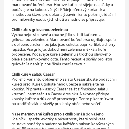
marinované kuřecí prso. Hotové kuře nakrájejte na plátky a
podávejte na kokosové rýži. Přidejte čerstvý koriandr a
limetkovou šťávu pro dokonalý závěr. Tento pokrm je ideální
pro milovníky exotických chutí a snadno se připravuje.
Chilli kuře s grilovanou zeleninou
Vychutnejte si zdravé a chutné jídlo s chilli kuřetem a
grilovanou zeleninou. Marinované kuřecí prso ugrilujte spolu
s oblíbenou zeleninou jako jsou cuketa, paprika, lilek a cherry
rajčátka. Vše grilujte, dokud není zelenina měkká a kuře
propečené. Podávejte kuře a zeleninu s trochou olivového
oleje a balsamikového octa. Tento recept je skvělý pro letní
grilování a nabízí plnou škálu chutí a textur.
Chilli kuře v salátu Caesar
Pro lehčí variantu oblíbeného salátu Caesar zkuste přidat chilli
kuřecí prso. Kuře ugrilujte nebo upečte a nakrájejte na
kousky. Připravte klasický Caesar salát z římského salátu,
krutonů, parmezánu a Caesar dresinku. Nakonec přidejte
kousky kuřete a důkladně promíchejte. Tento pikantní twist
na tradiční salát je skvělý pro lehký oběd nebo večeři.
Naše
marinované kuřecí prso s chilli
přináší do vašeho
jídelníčku špetku exotiky a pikantnosti, které oslní vaše
chuťové pohárky a nadchnou každého milovníka výrazných
chutí. Připravte si ho podle našich receptů a objevte nové