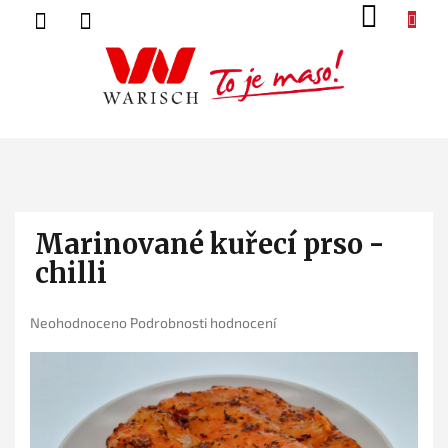
Přejít
NÁK
na
KOŠ
obsah
Marinované kuřecí prso -
chilli
Průměrné
Neohodnoceno
Podrobnosti hodnocení
hodnocení
produktu
je
0,0
z
5