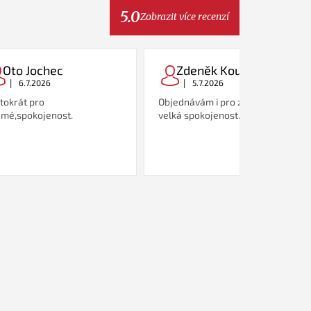
5.0
Zobrazit více recenzí
Oto Jochec
Zdeněk Koutný
|
|
6.7.2026
5.7.2026
tokrát pro
Objednávám i pro známé, zatím
mé,spokojenost.
velká spokojenost.