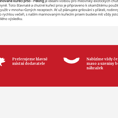
nované kuřecí prso - Peking
je ideální volbou pro milovníky exotických chutí
yně. Toto šťavnaté a chutné kuřecí prso je připraveno k okamžitému použi
yužít v mnoha různých receptech. Ať už plánujete grilování s přáteli, rodin
o rychlou večeři, s naším marinovaným kuřecím prsem budete mít vždy jist
lého výsledku.
Preferujeme hlavně
Nabízíme vždy če
místní dodavatele
maso a uzeniny b
náhražek