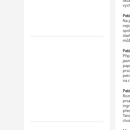
seza
vych
Peki
Na p
nejs
spol
slad
může
Peki
Přip
jasm
papr
prso
petr
na c
Peki
Rozv
prsa
ingr
před
Tato
chu