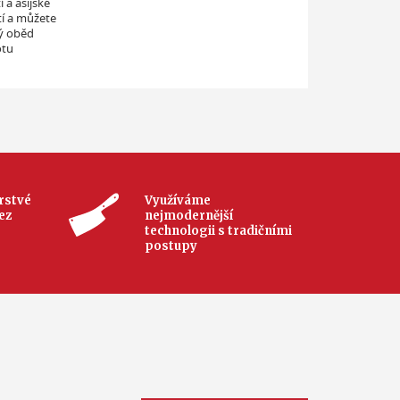
 a asijské
tí a můžete
ný oběd
otu
rstvé
Využíváme
ez
nejmodernější
technologii s tradičními
postupy