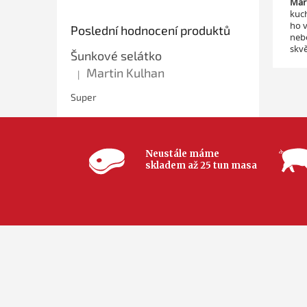
Mari
kuch
ho v
Poslední hodnocení produktů
neb
skvě
Šunkové selátko
Martin Kulhan
|
Hodnocení produktu je 5 z 5 hvězdiček.
Super
Neustále máme
skladem až 25 tun masa