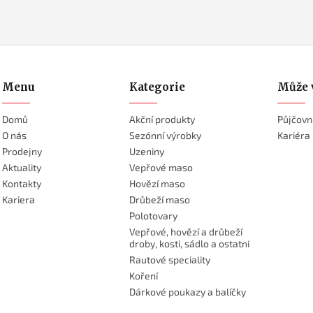
Menu
Kategorie
Může 
Domů
Akční produkty
Půjčovn
O nás
Sezónní výrobky
Kariéra
Prodejny
Uzeniny
Aktuality
Vepřové maso
Kontakty
Hovězí maso
Kariera
Drůbeží maso
Polotovary
Vepřové, hovězí a drůbeží
droby, kosti, sádlo a ostatní
Rautové speciality
Koření
Dárkové poukazy a balíčky