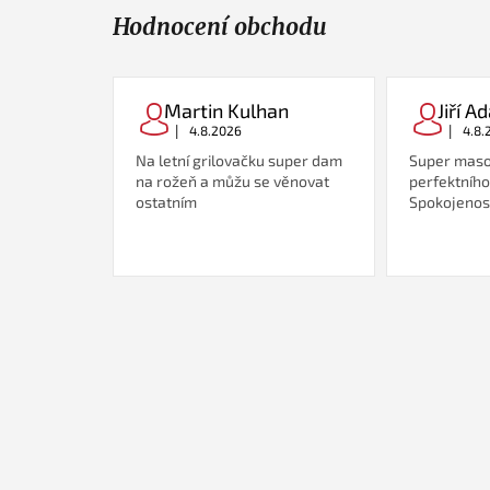
Hodnocení obchodu
Martin Kulhan
Jiří 
|
|
4.8.2026
4.8.
Na letní grilovačku super dam
Super maso
na rožeň a můžu se věnovat
perfektního
ostatním
Spokojenost