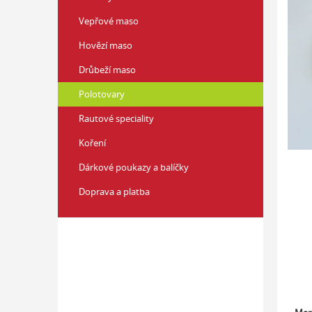
z
í
5
Vepřové maso
p
hvězd
a
Hovězí maso
n
Drůbeží maso
e
l
Polotovary
Rautové speciality
Koření
Dárkové poukazy a balíčky
Doprava a platba