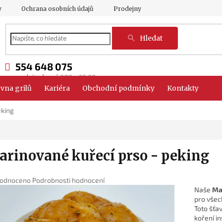
y
Ochrana osobních údajů
Prodejny
Hledat
554 648 075
vna grilů
Kariéra
Obchodní podmínky
Kontakty
eking
rinované kuřecí prso - peking
ěrné
odnoceno
Podrobnosti hodnocení
ocení
Naše
Ma
uktu
pro všech
Toto šťa
koření i