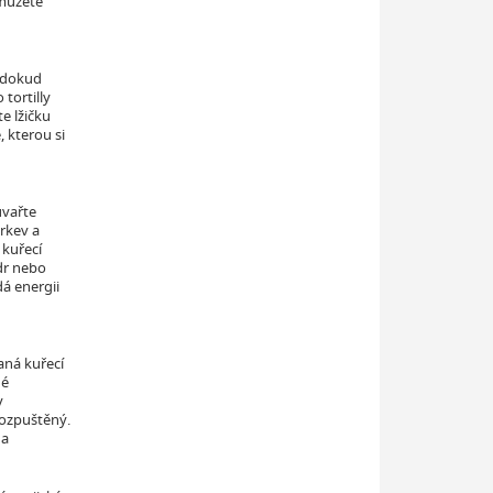
 můžete
, dokud
tortilly
e lžičku
, kterou si
uvařte
mrkev a
 kuřecí
dr nebo
dá energii
aná kuřecí
né
v
rozpuštěný.
 a