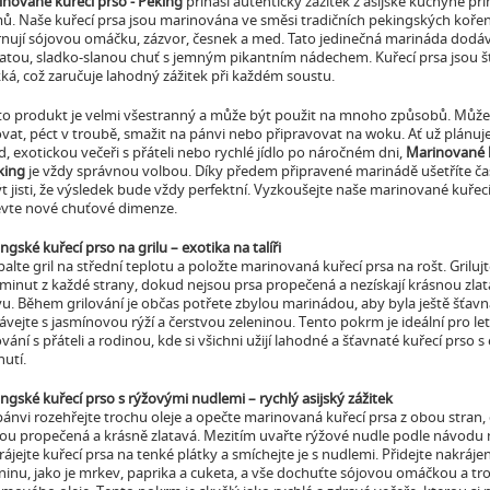
nované kuřecí prso - Peking
přináší autentický zážitek z asijské kuchyně p
. Naše kuřecí prsa jsou marinována ve směsi tradičních pekingských koření
rnují sójovou omáčku, zázvor, česnek a med. Tato jedinečná marináda dod
atou, sladko-slanou chuť s jemným pikantním nádechem. Kuřecí prsa jsou š
á, což zaručuje lahodný zážitek při každém soustu.
to produkt je velmi všestranný a může být použit na mnoho způsobů. Může
ovat, péct v troubě, smažit na pánvi nebo připravovat na woku. Ať už plánuj
, exotickou večeři s přáteli nebo rychlé jídlo po náročném dni,
Marinované k
king
je vždy správnou volbou. Díky předem připravené marinádě ušetříte č
ýt jisti, že výsledek bude vždy perfektní. Vyzkoušejte naše marinované kuřec
evte nové chuťové dimenze.
ngské kuřecí prso na grilu – exotika na talíři
alte gril na střední teplotu a položte marinovaná kuřecí prsa na rošt. Grilujt
minut z každé strany, dokud nejsou prsa propečená a nezískají krásnou zla
u. Během grilování je občas potřete zbylou marinádou, aby byla ještě šťavna
vejte s jasmínovou rýží a čerstvou zeleninou. Tento pokrm je ideální pro let
ování s přáteli a rodinou, kde si všichni užijí lahodné a šťavnaté kuřecí prso 
hutí.
ngské kuřecí prso s rýžovými nudlemi – rychlý asijský zážitek
ánvi rozehřejte trochu oleje a opečte marinovaná kuřecí prsa z obou stran
ou propečená a krásně zlatavá. Mezitím uvařte rýžové nudle podle návodu 
ájejte kuřecí prsa na tenké plátky a smíchejte je s nudlemi. Přidejte nakráj
ninu, jako je mrkev, paprika a cuketa, a vše dochuťte sójovou omáčkou a t