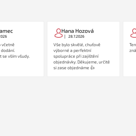
Adamec
Hana Hozová
|
2026
28.7.2026
 včetně
Vše bylo skvělé, chuťově
Ten
 dodání.
výborné a perfektní
zná
 se vším všudy.
spolupráce při zajištění
objednávky. Děkujeme, určitě
si zase objednáme 👍