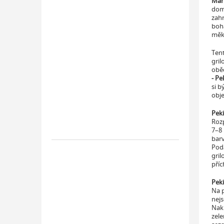
Mari
domů
zah
boh
měkk
Ten
gril
oběd
- Pe
si b
obj
Peki
Rozp
7–8 
barv
Podá
gril
příc
Peki
Na p
nejs
Nakr
zele