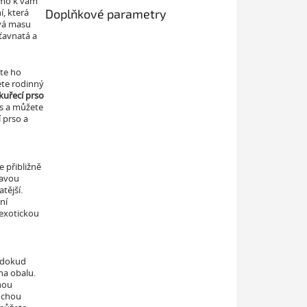
římo k vám
, která
Doplňkové parametry
ává masu
ťavnatá a
te ho
ete rodinný
uřecí prso
as a můžete
í prso a
e přibližně
tavou
tější.
ní
s exotickou
, dokud
na obalu.
enou
rochou