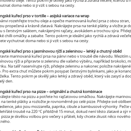
mového oleje. Tento pokrm je skvělý jako rychlá a zdravá večeře, kterou si
utnat doma nebo si ji vzít s sebou na cesty.
ngské kuřecí prso v tortille – asijská variace na wrap
ánvi rozehřejte trochu oleje a opečte marinovaná kuřecí prsa z obou stran
ou propečená a krásně zlatavá. Nakrájejte prsa na tenké plátky a vložte je do 
u s čerstvým salátem, nakrájenými rajčaty, avokádem a trochou sýra. Přidejt
ké chilli omáčky a zabalte. Tento pokrm je ideální jako rychlá a zdravá večeře
te vychutnat doma nebo si ji vzít s sebou na cesty.
ngské kuřecí prso s jasmínovou rýží a zeleninou – lehký a chutný oběd
ravte marinovaná kuřecí prsa na pánvi nebo v troubě dle návodu. Mezitím 
ínovou rýži a připravte si zeleninu dle vašeho výběru, například brokolici, 
iku. Na talíř naservírujte rýži, přidejte zeleninu a nakonec položte nakrájené
. Pro extra chuť můžete pokrm posypat čerstvými bylinkami, jako je korian
želka. Tento pokrm je skvělý jako lehký a zdravý oběd, který vás zasytí a do
elý den.
ngské kuřecí prso na pizze – originální a chutná kombinace
álejte těsto na pizzu a potřete ho rajčatovou omáčkou. Nakrájejte marinov
 na tenké plátky a rozložte je rovnoměrně po celé pizze. Přidejte své oblíbe
edience, jako jsou mozzarella, paprika, cibule a bambusové výhonky. Pečte 
ehřáté troubě na 220 °C přibližně 15 minut, dokud není těsto zlatavé a sýr 
 pizza je skvělou volbou pro večery s přáteli, kdy chcete zkusit něco nového
tného.