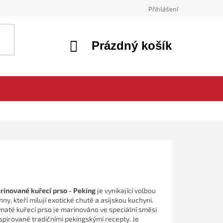
Přihlášení
NÁKUPNÍ
Prázdný košík
KOŠÍK
rinované kuřecí prso - Peking
je vynikající volbou
ny, kteří milují exotické chutě a asijskou kuchyni.
vnaté kuřecí prso je marinováno ve speciální směsi
nspirované tradičními pekingskými recepty. Je