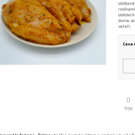
oblíbené 
rodinami
iček.
obědech.
doma, al
večeři.
Cena 
Měrná
cena:
TISK