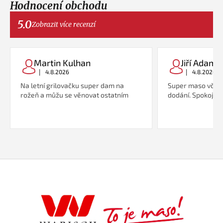
Hodnocení obchodu
5.0
Zobrazit více recenzí
Martin Kulhan
Jiří Adame
|
|
4.8.2026
4.8.2026
Na letní grilovačku super dam na
Super maso včetn
rožeň a můžu se věnovat ostatním
dodání. Spokojeno
Z
á
p
a
t
í