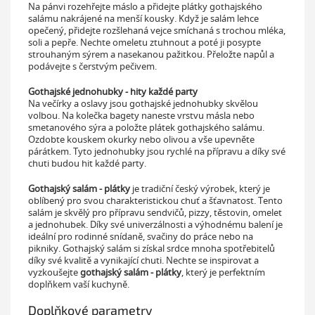
Na pánvi rozehřejte máslo a přidejte plátky gothajského
salámu nakrájené na menší kousky. Když je salám lehce
opečený, přidejte rozšlehaná vejce smíchaná s trochou mléka,
soli a pepře. Nechte omeletu ztuhnout a poté ji posypte
strouhaným sýrem a nasekanou pažitkou. Přeložte napůl a
podávejte s čerstvým pečivem.
Gothajské jednohubky - hity každé party
Na večírky a oslavy jsou gothajské jednohubky skvělou
volbou. Na kolečka bagety naneste vrstvu másla nebo
smetanového sýra a položte plátek gothajského salámu.
Ozdobte kouskem okurky nebo olivou a vše upevněte
párátkem. Tyto jednohubky jsou rychlé na přípravu a díky své
chuti budou hit každé party.
Gothajský salám - plátky
je tradiční český výrobek, který je
oblíbený pro svou charakteristickou chuť a šťavnatost. Tento
salám je skvělý pro přípravu sendvičů, pizzy, těstovin, omelet
a jednohubek. Díky své univerzálnosti a výhodnému balení je
ideální pro rodinné snídaně, svačiny do práce nebo na
pikniky. Gothajský salám si získal srdce mnoha spotřebitelů
díky své kvalitě a vynikající chuti. Nechte se inspirovat a
vyzkoušejte
gothajský salám - plátky
, který je perfektním
doplňkem vaší kuchyně.
Doplňkové parametry