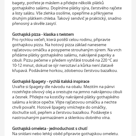
bagety, potřete je máslem a přidejte několik plátků
gothajského salámu. Doplníme plátky sýra, čerstvého rajčete
a listy salátu. Vše zlehka osolíme, opepříme a přikryjeme
druhým plátkem chleba. Takový sendvič je praktický, snadno
přenosný a skvěle zasytí.
Gothajská pizza - klasika s twistem
Pro rychlou večeři, která potěší celou rodinu, připravte
gothajskou pizzu. Na hotový pizza základ naneseme
rajčatovou omáčku a posypeme strouhaným sýrem. Na vrch
přidáme plátky gothajského salámu, nakrájené papriky a
cibuli. Pizzu pečeme v předem vyhřáté troubě na 220 °C asi
10-12 minut, dokud se sýr neroztaví a kůrka není zlatavě
křupavá. Podáváme horkou, zdobenou čerstvou bazalkou.
Gothajské špagety - rychlá italská inspirace
Uvařte si špagety dle návodu na obalu. Mezitím na pánvi
rozehřejte olivový olej a orestujte na jemno nakrájenou cibuli
a česnek. Přidejte na kostičky nakrájené plátky gothajského
salámu a krátce opečte. Vlijte rajčatovou omáčku a nechte
chvíli povařit. Hotové špagety vmíchejte do omáčky,
dochuťte solí, pepřem a čerstvou bazalkou. Podávejte s
nastrouhaným parmazánem a sklenkou dobrého vína.
Gothajská omeleta - jednoduchost s chutí
Na snídani nebo lehký oběd připravte gothajskou omeletu.