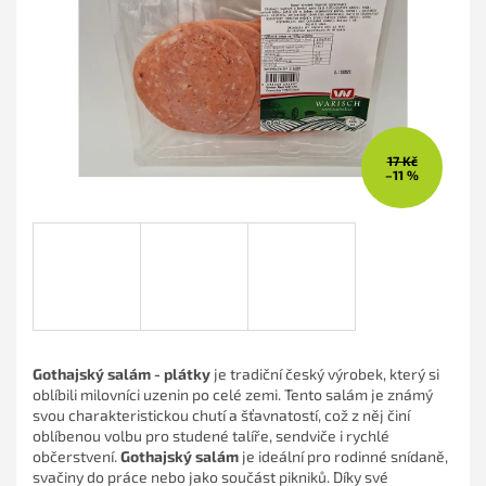
hvězdiček.
17 Kč
–11 %
Gothajský salám - plátky
je tradiční český výrobek, který si
oblíbili milovníci uzenin po celé zemi. Tento salám je známý
svou charakteristickou chutí a šťavnatostí, což z něj činí
oblíbenou volbu pro studené talíře, sendviče i rychlé
občerstvení.
Gothajský salám
je ideální pro rodinné snídaně,
svačiny do práce nebo jako součást pikniků. Díky své