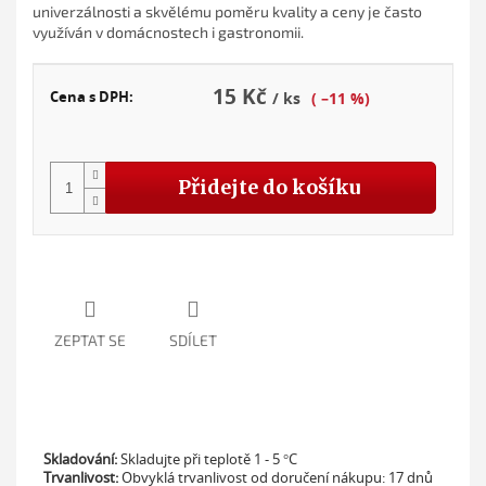
univerzálnosti a skvělému poměru kvality a ceny je často
využíván v domácnostech i gastronomii.
15 Kč
Cena s DPH:
/ ks
( –11 %)
Měr
cena
Přidejte do košíku
ZEPTAT SE
SDÍLET
Skladování:
Skladujte při teplotě
1 - 5 °C
Trvanlivost:
Obvyklá trvanlivost od doručení nákupu:
17 dnů