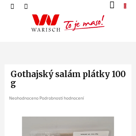
Přejít
NÁK
na
KOŠ
obsah
Gothajský salám plátky 100
g
Průměrné
Neohodnoceno
Podrobnosti hodnocení
hodnocení
produktu
je
0,0
z
5