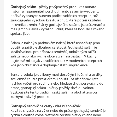
Gothajský salám - plátky
je výjimečný produkt s bohatou
historií a nezaměnitelnou chutí. Tento salám je vyroben z
pečlivě vybraných surovin podle tradičních receptur, což
zaručuje jeho vysokou kvalitu a chuť, která potěší každého
milovníka uzenin. Plátky gothajského salámu jsou šťavnaté a
mají jemnou, avšak výraznou chuť, která se hodí do širokého
spektra jídel.
Salám je balený v praktickém balení, které usnadňuje jeho
použití a zajišťuje dlouhou čerstvost. Gothajský salám je
ideální volbou pro přípravu sendvičů, obložených talířů,
salátů nebo jako rychlé občerstvení na cestách. V kuchyni
najde své místo jak v tradičních, tak v moderních receptech,
kde jeho chuť skvěle doplňuje ostatní ingredience.
Tento produkt je oblíbený mezi dospělými i dětmi, a to díky
své jemné chuti a praktickému použití. Ať už připravujete
rychlou večeři pro rodinu, nebo hledáte chutnou svačinu do
práce, gothajský salám - plátky je vždy skvělou volbou.
Vyzkoušejte tento tradiční český salám a obohaťte svou
kuchyni o skvělý produkt.
Gothajský sendvič na cesty - ideální společník
Když se chystáte na výlet nebo do práce, gothajský sendvič je
rychlá a chutná volba. Vezměte čerstvé plátky chleba nebo