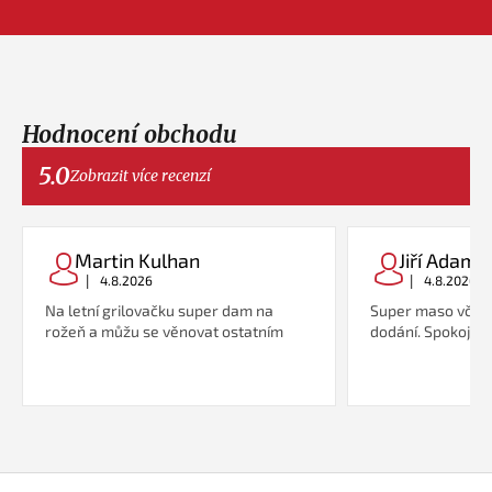
Hodnocení obchodu
5.0
Zobrazit více recenzí
Martin Kulhan
Jiří Adame
|
|
4.8.2026
4.8.2026
Na letní grilovačku super dam na
Super maso včetn
rožeň a můžu se věnovat ostatním
dodání. Spokojeno
Z