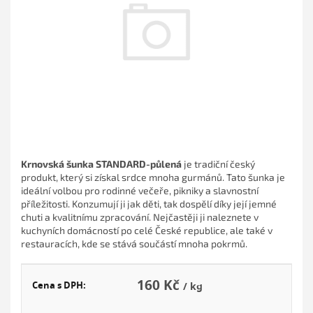
hvězdiček.
Krnovská šunka STANDARD-půlená
je tradiční český
produkt, který si získal srdce mnoha gurmánů. Tato šunka je
ideální volbou pro rodinné večeře, pikniky a slavnostní
příležitosti. Konzumují ji jak děti, tak dospělí díky její jemné
chuti a kvalitnímu zpracování. Nejčastěji ji naleznete v
kuchyních domácností po celé České republice, ale také v
restauracích, kde se stává součástí mnoha pokrmů.
160 Kč
Cena s DPH:
/ kg
Měr