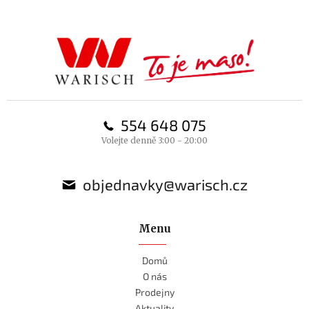
á
p
a
t
í
554 648 075
Volejte denně 3:00 - 20:00
objednavky@warisch.cz
Menu
Domů
O nás
Prodejny
Aktuality