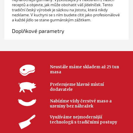
receptů a objevte, jak může obohatit váš jídelníček. Tento
tradiční český výrobek je sázkou na jistotu, která nikdy
nezklame. V kuchyni se s ním budete cítit jako profesionálové
a každé jídlo se stane gurmánským zážitkem.
Doplňkové parametry
Neustále máme skladem až 25 tun
masa
Preferujeme hlavně místní
dodavatele
Nabízíme vždy čerstvé maso a
uzeniny bez náhražek
Využíváme nejmodernější
technologii s tradičními postupy