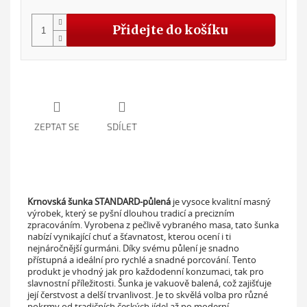
cena
Přidejte do košíku
ZEPTAT SE
SDÍLET
Krnovská šunka STANDARD-půlená
je vysoce kvalitní masný
výrobek, který se pyšní dlouhou tradicí a precizním
zpracováním. Vyrobena z pečlivě vybraného masa, tato šunka
nabízí vynikající chuť a šťavnatost, kterou ocení i ti
nejnáročnější gurmáni. Díky svému půlení je snadno
přístupná a ideální pro rychlé a snadné porcování. Tento
produkt je vhodný jak pro každodenní konzumaci, tak pro
slavnostní příležitosti. Šunka je vakuově balená, což zajišťuje
její čerstvost a delší trvanlivost. Je to skvělá volba pro různé
pokrmy od tradičních českých jídel až po moderní