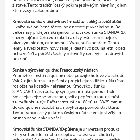
zlatavé. Tento tradiční český pokrm je skvělým hlavním jídlem,
které zasytí celou rodinu.
Krnovská šunka v těstovinovém salátu: Lehký a svěží oběd
Uvařte své oblíbené těstoviny a nechte je vychladnout. Do
velké mísy přidejte nakrájenou Krnovskou šunku STANDARD,
cherry rajčata, čerstvou rukolu a olivy. Vše promíchejte s
olivovým olejem, citronovou šťávou, solí a pepřem. Tento
lehký a svěží těstovinový salát je ideální volbou na letní oběd
nebo večeři a potěší všechny milovníky čerstvých a zdravých
pokrmů.
Šunka v sýrovém quiche: Francouzský nádech
Připravte si těsto na quiche nebo použijte hotové z obchodu.
Vyložte jím formu na pečení a propíchejte vidličkou. Na těsto
rozložte na kostičky nakrájenou Krnovskou šunku
STANDARD, nastrouhaný sýr a jemně nakrájenou cibuli.
Smíchejte vejce se smetanou, solí a pepřem a touto směsí
zalijte šunku a sýr. Pečte v troubě na 180 °C asi 30-35 minut,
dokud quiche nezezlátne a nevykazuje pevnou strukturu.
Tento francouzský pokrm s českým nádechem je skvělý na
brunch nebo lehkou večeři.
Krnovská šunka STANDARD-půlená
je univerzální produkt,
který se hodí do mnoha receptů a potěší svou chutí i ty
nejnáročnější gurmány. Vyzkoušejte ji v některém z našich