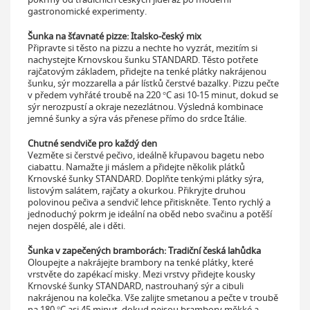
gastronomické experimenty.
Šunka na šťavnaté pizze: Italsko-český mix
Připravte si těsto na pizzu a nechte ho vyzrát, mezitím si
nachystejte Krnovskou šunku STANDARD. Těsto potřete
rajčatovým základem, přidejte na tenké plátky nakrájenou
šunku, sýr mozzarella a pár lístků čerstvé bazalky. Pizzu pečte
v předem vyhřáté troubě na 220 °C asi 10-15 minut, dokud se
sýr nerozpustí a okraje nezezlátnou. Výsledná kombinace
jemné šunky a sýra vás přenese přímo do srdce Itálie.
Chutné sendviče pro každý den
Vezměte si čerstvé pečivo, ideálně křupavou bagetu nebo
ciabattu. Namažte ji máslem a přidejte několik plátků
Krnovské šunky STANDARD. Doplňte tenkými plátky sýra,
listovým salátem, rajčaty a okurkou. Přikryjte druhou
polovinou pečiva a sendvič lehce přitiskněte. Tento rychlý a
jednoduchý pokrm je ideální na oběd nebo svačinu a potěší
nejen dospělé, ale i děti.
Šunka v zapečených bramborách: Tradiční česká lahůdka
Oloupejte a nakrájejte brambory na tenké plátky, které
vrstvěte do zapékací misky. Mezi vrstvy přidejte kousky
Krnovské šunky STANDARD, nastrouhaný sýr a cibuli
nakrájenou na kolečka. Vše zalijte smetanou a pečte v troubě
na 180 °C asi 45 minut, dokud nejsou brambory měkké a