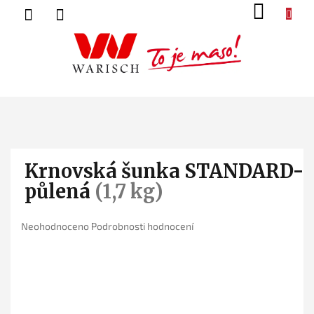
Přejít
NÁK
na
KOŠ
obsah
Krnovská šunka STANDARD-
půlená
(1,7 kg)
Průměrné
Neohodnoceno
Podrobnosti hodnocení
hodnocení
produktu
je
0,0
z
5