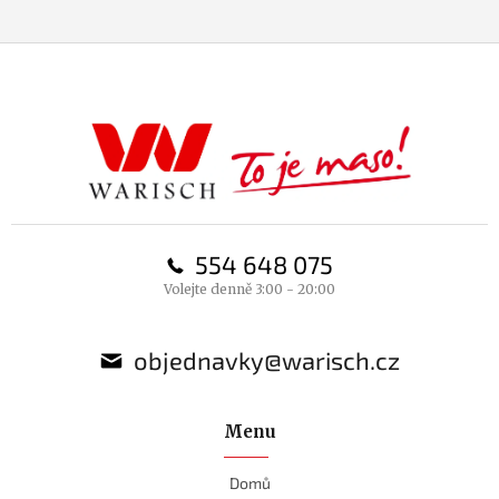
Z
á
p
a
t
í
554 648 075
Volejte denně 3:00 - 20:00
objednavky@warisch.cz
Menu
Domů