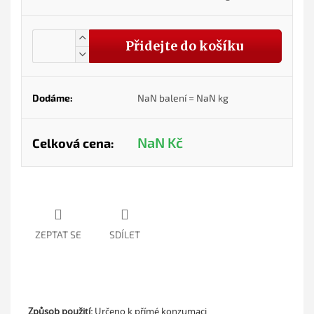
Přidejte do košíku
Dodáme:
NaN
balení =
NaN
kg
NaN
Kč
Celková cena:
ZEPTAT SE
SDÍLET
Způsob použití:
Určeno k přímé konzumaci.