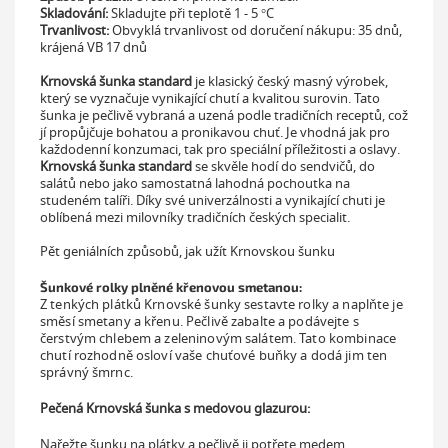
Skladování:
Skladujte při teplotě
1 - 5 °C
Trvanlivost:
Obvyklá trvanlivost od doručení nákupu:
35 dnů,
krájená VB 17 dnů
Krnovská šunka standard
je klasický český masný výrobek,
který se vyznačuje vynikající chutí a kvalitou surovin. Tato
šunka je pečlivě vybraná a uzená podle tradičních receptů, což
jí propůjčuje bohatou a pronikavou chuť. Je vhodná jak pro
každodenní konzumaci, tak pro speciální příležitosti a oslavy.
Krnovská šunka standard
se skvěle hodí do sendvičů, do
salátů nebo jako samostatná lahodná pochoutka na
studeném talíři. Díky své univerzálnosti a vynikající chuti je
oblíbená mezi milovníky tradičních českých specialit.
Pět geniálních způsobů, jak užít Krnovskou šunku
Šunkové rolky plněné křenovou smetanou:
Z tenkých plátků Krnovské šunky sestavte rolky a naplňte je
směsí smetany a křenu. Pečlivě zabalte a podávejte s
čerstvým chlebem a zeleninovým salátem. Tato kombinace
chutí rozhodně osloví vaše chuťové buňky a dodá jim ten
správný šmrnc.
Pečená Krnovská šunka s medovou glazurou:
Nařežte šunku na plátky a pečlivě ji potřete medem