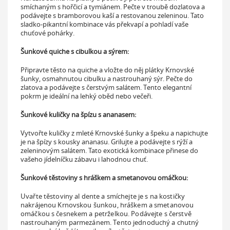
smíchaným s hořčicí a tymiánem. Pečte v troubě dozlatova a
podávejte s bramborovou kaší a restovanou zeleninou. Tato
sladko-pikantní kombinace vás překvapí a pohladí vaše
chuťové pohárky.
Šunkové quiche s cibulkou a sýrem:
Připravte těsto na quiche a vložte do něj plátky Krnovské
šunky, osmahnutou cibulku a nastrouhaný sýr. Pečte do
zlatova a podávejte s čerstvým salátem. Tento elegantní
pokrm je ideální na lehký oběd nebo večeři.
Šunkové kuličky na špízu s ananasem:
Vytvořte kuličky z mleté Krnovské šunky a špeku a napichujte
je na špízy s kousky ananasu. Grilujte a podávejte s rýží a
zeleninovým salátem. Tato exotická kombinace přinese do
vašeho jídelníčku zábavu i lahodnou chuť.
Šunkové těstoviny s hráškem a smetanovou omáčkou:
Uvařte těstoviny al dente a smíchejte je s na kostičky
nakrájenou Krnovskou šunkou, hráškem a smetanovou
omáčkou s česnekem a petrželkou. Podávejte s čerstvě
nastrouhaným parmezánem. Tento jednoduchý a chutný