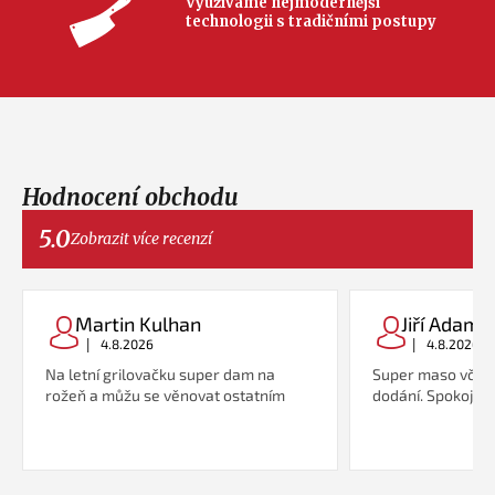
Využíváme nejmodernější
technologii s tradičními postupy
Hodnocení obchodu
5.0
Zobrazit více recenzí
Martin Kulhan
Jiří Adame
|
|
4.8.2026
4.8.2026
Na letní grilovačku super dam na
Super maso včetn
rožeň a můžu se věnovat ostatním
dodání. Spokojeno