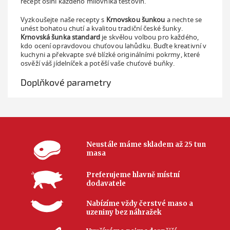
recept oslní každého milovníka těstovin.
Vyzkoušejte naše recepty s
Krnovskou šunkou
a nechte se
unést bohatou chutí a kvalitou tradiční české šunky.
Krnovská šunka standard
je skvělou volbou pro každého,
kdo ocení opravdovou chuťovou lahůdku. Buďte kreativní v
kuchyni a překvapte své blízké originálními pokrmy, které
osvěží váš jídelníček a potěší vaše chuťové buňky.
Doplňkové parametry
Neustále máme skladem až 25 tun
masa
Preferujeme hlavně místní
dodavatele
Nabízíme vždy čerstvé maso a
uzeniny bez náhražek