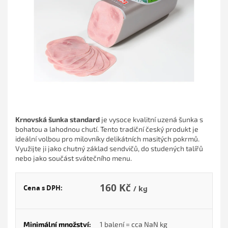
hvězdiček.
Krnovská šunka standard
je vysoce kvalitní uzená šunka s
bohatou a lahodnou chutí. Tento tradiční český produkt je
ideální volbou pro milovníky delikátních masitých pokrmů.
Využijte ji jako chutný základ sendvičů, do studených talířů
nebo jako součást svátečního menu.
160 Kč
Cena s DPH:
/ kg
Měr
cena
Minimální množství:
1 balení = cca
NaN
kg