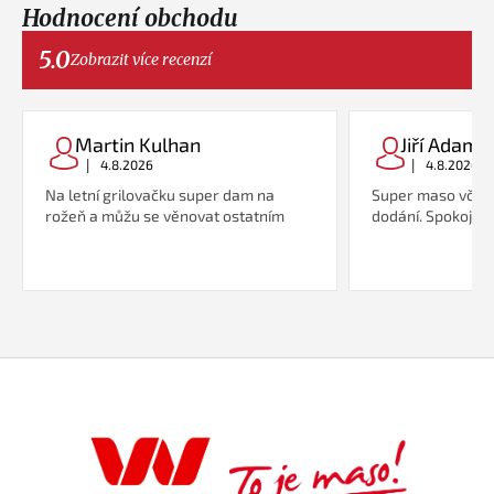
Hodnocení obchodu
5.0
Zobrazit více recenzí
Martin Kulhan
Jiří Adame
|
|
4.8.2026
4.8.2026
Na letní grilovačku super dam na
Super maso včetn
rožeň a můžu se věnovat ostatním
dodání. Spokojeno
Z
á
p
a
t
í