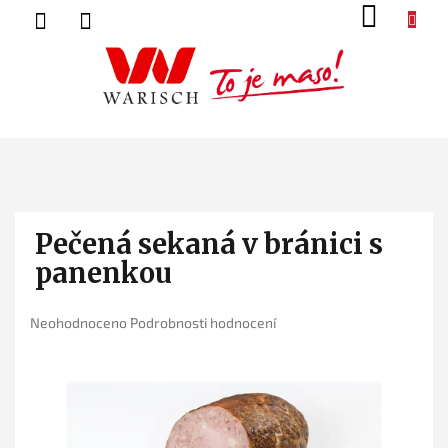
Přejít
NÁK
na
KOŠ
obsah
Pečená sekaná v bránici s
panenkou
Průměrné
Neohodnoceno
Podrobnosti hodnocení
hodnocení
produktu
je
0,0
z
5