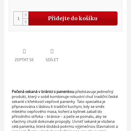
Měr
cena
Přidejte do košíku
ZEPTAT SE
SDÍLET
Pečená sekaná v bránici s panenkou
představuje jedinečný
produkt, který v sobě kombinuje robustní chuť tradiční české
sekané s křehkostí vepřové panenky. Tato specialita je
připravována s láskou k tradiční kuchyni, kdy se směs
mletého vepřového masa, koření a bylinek zabalí do
přírodního střívka – bránice – a peče se pomalu, aby se
všechny chutě dokonale propojily. Uvnitř sekané je vložena
celá panenka, která dodává pokrmu výjimečnou šťavnatost a