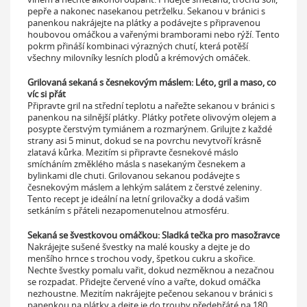
pepře a nakonec nasekanou petrželku. Sekanou v bránici s
panenkou nakrájejte na plátky a podávejte s připravenou
houbovou omáčkou a vařenými bramborami nebo rýží. Tento
pokrm přináší kombinaci výrazných chutí, která potěší
všechny milovníky lesních plodů a krémových omáček.
Grilovaná sekaná s česnekovým máslem: Léto, gril a maso, co
víc si přát
Připravte gril na střední teplotu a nařežte sekanou v bránici s
panenkou na silnější plátky. Plátky potřete olivovým olejem a
posypte čerstvým tymiánem a rozmarýnem. Grilujte z každé
strany asi 5 minut, dokud se na povrchu nevytvoří krásně
zlatavá kůrka. Mezitím si připravte česnekové máslo
smícháním změklého másla s nasekaným česnekem a
bylinkami dle chuti. Grilovanou sekanou podávejte s
česnekovým máslem a lehkým salátem z čerstvé zeleniny.
Tento recept je ideální na letní grilovačky a dodá vašim
setkáním s přáteli nezapomenutelnou atmosféru.
Sekaná se švestkovou omáčkou: Sladká tečka pro masožravce
Nakrájejte sušené švestky na malé kousky a dejte je do
menšího hrnce s trochou vody, špetkou cukru a skořice.
Nechte švestky pomalu vařit, dokud nezměknou a nezačnou
se rozpadat. Přidejte červené víno a vařte, dokud omáčka
nezhoustne. Mezitím nakrájejte pečenou sekanou v bránici s
panenkou na plátky a dejte je do trouby předehřáté na 180