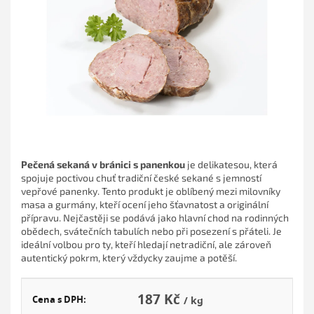
hvězdiček.
Pečená sekaná v bránici s panenkou
je delikatesou, která
spojuje poctivou chuť tradiční české sekané s jemností
vepřové panenky. Tento produkt je oblíbený mezi milovníky
masa a gurmány, kteří ocení jeho šťavnatost a originální
přípravu. Nejčastěji se podává jako hlavní chod na rodinných
obědech, svátečních tabulích nebo při posezení s přáteli. Je
ideální volbou pro ty, kteří hledají netradiční, ale zároveň
autentický pokrm, který vždycky zaujme a potěší.
187 Kč
Cena s DPH:
/ kg