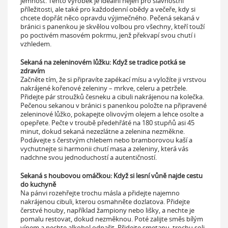
jemnost. Tento výrobek je ideální nejen pro slavnostní
příležitosti, ale také pro každodenní obědy a večeře, kdy si
chcete dopřát něco opravdu výjimečného. Pečená sekaná v
bránici s panenkou je skvělou volbou pro všechny, kteří touží
po poctivém masovém pokrmu, jenž překvapí svou chutí i
vzhledem.
Sekaná na zeleninovém lůžku: Když se tradice potká se
zdravím
Začněte tím, že si připravíte zapékací mísu a vyložíte ji vrstvou
nakrájené kořenové zeleniny – mrkve, celeru a petržele.
Přidejte pár stroužků česneku a cibuli nakrájenou na kolečka.
Pečenou sekanou v bránici s panenkou položte na připravené
zeleninové lůžko, pokapejte olivovým olejem a lehce osolte a
opepřete. Pečte v troubě předehřáté na 180 stupňů asi 45
minut, dokud sekaná nezezlátne a zelenina nezměkne.
Podávejte s čerstvým chlebem nebo bramborovou kaší a
vychutnejte si harmonii chutí masa a zeleniny, která vás
nadchne svou jednoduchostí a autentičností.
Sekaná s houbovou omáčkou: Když si lesní vůně najde cestu
do kuchyně
Na pánvi rozehřejte trochu másla a přidejte najemno
nakrájenou cibuli, kterou osmahněte dozlatova. Přidejte
čerstvé houby, například žampiony nebo lišky, a nechte je
pomalu restovat, dokud nezměknou. Poté zalijte směs bílým
vínem a nechte alkohol odpařit. Přidejte smetanu, trochu soli,