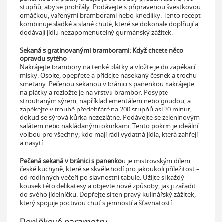
stupňů, aby se prohřály. Podávejte s připravenou švestkovou
omáčkou, vařenými bramborami nebo knedlíky. Tento recept
kombinuje sladké a slané chutě, které se dokonale doplňují a
dodávají jídlu nezapomenutelný gurmánský zážitek.
Sekaná s gratinovanými bramborami: Když chcete něco
opravdu sytého
Nakrájejte brambory na tenké plátky a vložte je do zapékací
misky. Osolte, opepřete a přidejte nasekaný česnek a trochu
smetany. Pečenou sekanou v bránici s panenkou nakrájejte
na plátky a rozložte je na vrstvu brambor. Posypte
strouhaným sýrem, například ementálem nebo goudou, a
zapékejte v troubě předehřáté na 200 stupňů asi 30 minut,
dokud se sýrová kůrka nezezlátne. Podávejte se zeleninovým
salátem nebo nakládanými okurkami. Tento pokrm je ideální
volbou pro všechny, kdo mají rádi vydatná jídla, která zahřejí
a nasytí.
Pečená sekaná v bránici s panenko
u je mistrovským dílem
české kuchyně, které se skvěle hodí pro jakoukoli příležitost –
od rodinných večeří po slavnostní tabule. Užijte si každý
kousek této delikatesy a objevte nové způsoby, jak ji zařadit
do svého jídelníčku. Dopřejte si ten pravý kulinářský zážitek,
který spojuje poctivou chuť s jemností a šťavnatostí.
Doplňkové parametry