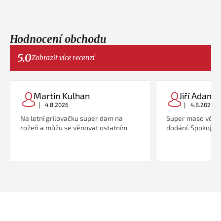
Hodnocení obchodu
5.0
Zobrazit více recenzí
Martin Kulhan
Jiří Adame
|
|
4.8.2026
4.8.2026
Na letní grilovačku super dam na
Super maso včetn
rožeň a můžu se věnovat ostatním
dodání. Spokojeno
Z
á
p