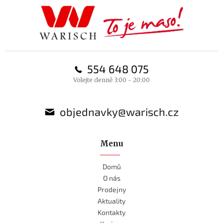
a
t
í
554 648 075
Volejte denně 3:00 - 20:00
objednavky@warisch.cz
Menu
Domů
O nás
Prodejny
Aktuality
Kontakty