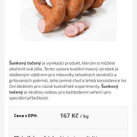
Šunkový točený
je vynikající produkt, kterým si můžete
okořenit svá jídla. Tento vysoce kvalitní masný výrobek je
oblíbeným výběrem pro milovníky lahodných sendvičů a
grilovaných pokrmů. Jeho jemná chuť a lehká konzistence ho
činí ideálním pro různé kulinářské experimenty.
Šunkový
točený
je skvělou volbou pro každodenní vaření i pro
speciální příležitosti.
167 Kč
Cena s DPH:
/ kg
Měr
cena