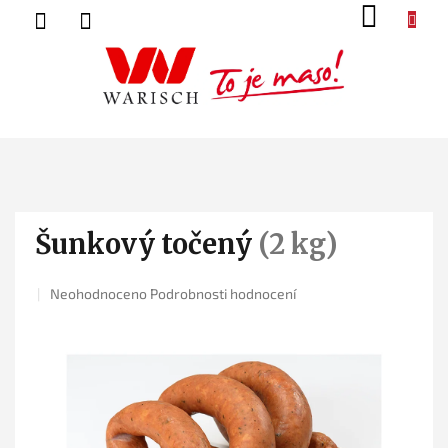
Přejít
NÁK
na
KOŠ
obsah
Šunkový točený
(2 kg)
Průměrné
Neohodnoceno
Podrobnosti hodnocení
hodnocení
produktu
je
0,0
z
5
hvězdiček.