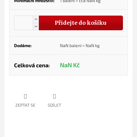
Minimální množství:
1 balení = cca
NaN
kg
Přidejte do košíku
Dodáme:
NaN
balení =
NaN
kg
NaN
Kč
Celková cena:
ZEPTAT SE
SDÍLET