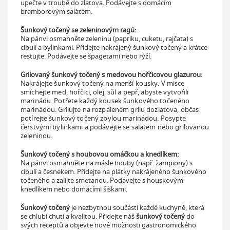
upečte v troubě do zlatova. Podávejte s domácím
bramborovým salátem.
Šunkový točený se zeleninovým ragú:
Na pánvi osmahněte zeleninu (papriku, cuketu, rajčata) s
cibulí a bylinkami. Přidejte nakrájený šunkový točený a krátce
restujte. Podávejte se špagetami nebo rýží.
Grilovaný šunkový točený s medovou hořčicovou glazurou:
Nakrájejte šunkový točený na menší kousky. V misce
smíchejte med, hořčici, olej, sůl a pepř, abyste vytvořili
marinádu. Potřete každý kousek šunkového točeného
marinádou. Grilujte na rozpáleném grilu dozlatova, občas
potírejte šunkový točený zbylou marinádou. Posypte
čerstvými bylinkami a podávejte se salátem nebo grilovanou
zeleninou.
Šunkový točený s houbovou omáčkou a knedlíkem:
Na pánvi osmahněte na másle houby (např. žampiony) s
cibulí a česnekem. Přidejte na plátky nakrájeného šunkového
točeného a zalijte smetanou. Podávejte s houskovým
knedlíkem nebo domácími šiškami.
Šunkový točený
je nezbytnou součástí každé kuchyně, která
se chlubí chutí a kvalitou. Přidejte náš
šunkový točený
do
svých receptů a objevte nové možnosti gastronomického