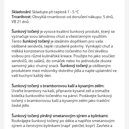
Skladování:
Skladujte při teplotě
1 - 5 °C
Trvanlivost:
Obvyklá trvanlivost od doručení nákupu:
5 dnů,
VB 21 dnů
Šunkový točený
je vysoce kvalitní šunkový produkt, který se
vyznačuje svou lahodnou chutí a všestranným využitím.
Tento
šunkový točený
je ideálním doplňkem pro vaše
oblíbené sendviče, teplé i studené pokrmy. Vynikající chuť a
měkká konzistence šunkového točeného ho činí skvělou
volbou pro různé kulinářské kreace. Použijte ho jako součást
sendvičů, do salátů, do omáček nebo ho jednoduše zkuste
samotný jako chutný snack.
Šunkový točený
je oblíbeným
produktem mezi milovníky dobrého jídla a najde uplatnění ve
vaší kuchyni každý den.
Šunkový točený s bramborovou kaší a kysaným zelím:
Uvařte brambory na kaši, připravte kysané zelí a osmažte
kolečka šunkového točeného na pánvi. Podávejte šunkový
točený s bramborovou kaší a kysaným zelím jako tradiční
české jídlo.
Šunkový točený plněný smetanovým sýrem a bylinkami:
Rozkrájejte šunkový točený po délce a naplňte smetanovým
sýrem a čerstvými bylinkami (např. petržel, kopr). Zavřete a