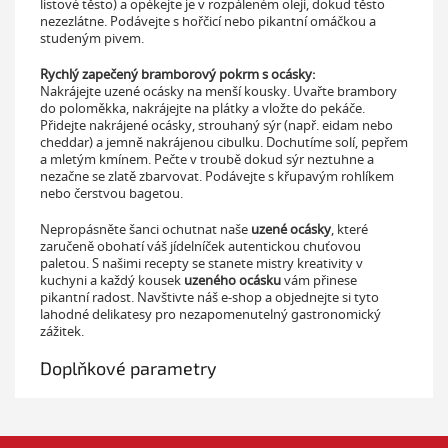
listové těsto) a opékejte je v rozpáleném oleji, dokud těsto
nezezlátne. Podávejte s hořčicí nebo pikantní omáčkou a
studeným pivem.
Rychlý zapečený bramborový pokrm s ocásky:
Nakrájejte uzené ocásky na menší kousky. Uvařte brambory
do poloměkka, nakrájejte na plátky a vložte do pekáče.
Přidejte nakrájené ocásky, strouhaný sýr (např. eidam nebo
cheddar) a jemně nakrájenou cibulku. Dochutíme solí, pepřem
a mletým kmínem. Pečte v troubě dokud sýr neztuhne a
nezačne se zlatě zbarvovat. Podávejte s křupavým rohlíkem
nebo čerstvou bagetou.
Nepropásněte šanci ochutnat naše
uzené ocásky
, které
zaručeně obohatí váš jídelníček autentickou chuťovou
paletou. S našimi recepty se stanete mistry kreativity v
kuchyni a každý kousek
uzeného ocásku
vám přinese
pikantní radost. Navštivte náš e-shop a objednejte si tyto
lahodné delikatesy pro nezapomenutelný gastronomický
zážitek.
Doplňkové parametry