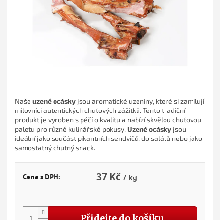
Naše
uzené ocásky
jsou aromatické uzeniny, které si zamilují
milovníci autentických chuťových zážitků. Tento tradiční
produkt je vyroben s péčí o kvalitu a nabízí skvělou chuťovou
paletu pro různé kulinářské pokusy.
Uzené ocásky
jsou
ideální jako součást pikantních sendvičů, do salátů nebo jako
samostatný chutný snack.
37 Kč
Cena s DPH:
/ kg
Měr
cena
Přidejte do košíku