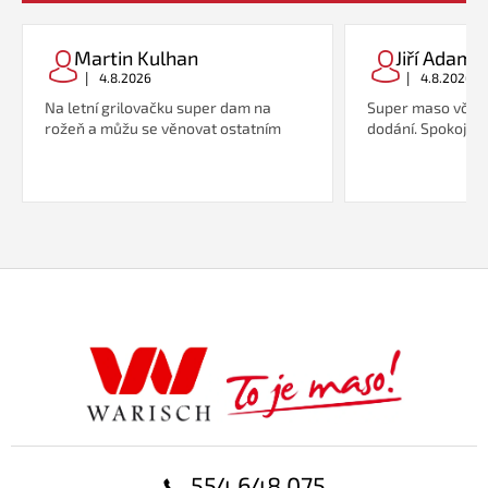
Martin Kulhan
Jiří Adame
|
|
4.8.2026
4.8.2026
Na letní grilovačku super dam na
Super maso včetn
rožeň a můžu se věnovat ostatním
dodání. Spokojeno
Z
á
p
a
t
í
554 648 075