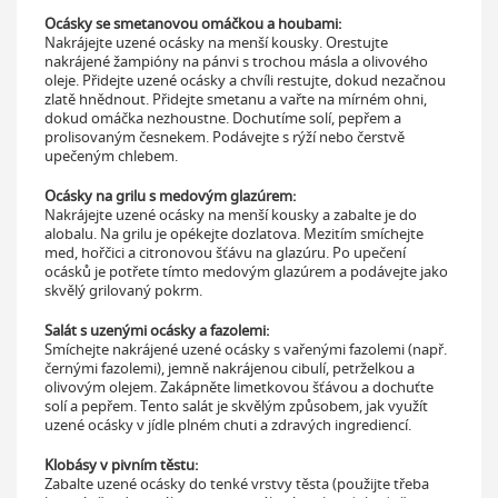
Ocásky se smetanovou omáčkou a houbami:
Nakrájejte uzené ocásky na menší kousky. Orestujte
nakrájené žampióny na pánvi s trochou másla a olivového
oleje. Přidejte uzené ocásky a chvíli restujte, dokud nezačnou
zlatě hnědnout. Přidejte smetanu a vařte na mírném ohni,
dokud omáčka nezhoustne. Dochutíme solí, pepřem a
prolisovaným česnekem. Podávejte s rýží nebo čerstvě
upečeným chlebem.
Ocásky na grilu s medovým glazúrem:
Nakrájejte uzené ocásky na menší kousky a zabalte je do
alobalu. Na grilu je opékejte dozlatova. Mezitím smíchejte
med, hořčici a citronovou šťávu na glazúru. Po upečení
ocásků je potřete tímto medovým glazúrem a podávejte jako
skvělý grilovaný pokrm.
Salát s uzenými ocásky a fazolemi:
Smíchejte nakrájené uzené ocásky s vařenými fazolemi (např.
černými fazolemi), jemně nakrájenou cibulí, petrželkou a
olivovým olejem. Zakápněte limetkovou šťávou a dochuťte
solí a pepřem. Tento salát je skvělým způsobem, jak využít
uzené ocásky v jídle plném chuti a zdravých ingrediencí.
Klobásy v pivním těstu:
Zabalte uzené ocásky do tenké vrstvy těsta (použijte třeba