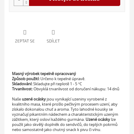
ZEPTAT SE
SDÍLET
Masný výrobek tepelně opracovaný
Způsob použití:
Určeno k tepelné úpravě.
Skladování:
Skladujte při teplotě
1 - 5 °C
Trvanlivost:
Obvyklá trvanlivost od doručení nákupu:
14 dnů
Naše
uzené ocásky
jsou vynikající uzeniny vyrobené z
kvalitního masa, které prošlo pečlivým procesem uzení, aby
získalo dokonalou chuť a aroma. Tyto lahodné kousky se
vyznačují pikantním nádechem a charakteristickým uzeným
zážitkem, který osloví každého gurmána.
Uzené ocásky
lze
použít jako skvělý doplněk do sendvičů, do teplých pokrmů
nebo samostatně jako chutný snack k pivu či vínu.